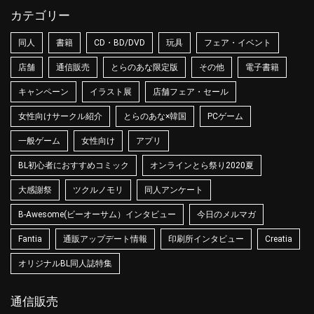
カテゴリー
同人
書籍
CD・BD/DVD
玩具
フェア・イベント
店舗
通信販売
とらのあな限定版
その他
電子書籍
キャンペーン
イラスト展
店舗フェア・セール
女性向けサークル紹介
とらのあな×韓国
PCゲーム
一般ゲーム
女性向け
アプリ
BL初心者におすすめコミック
オンラインとら祭り2020夏
大感謝祭
ツクルノモリ
同人アンケート
B-Awesome(ビーオーサム）インタビュー
今日のメルマガ
Fantia
通販アップデート情報
印刷所インタビュー
Creatia
オリジナルBL同人誌特集
通信販売