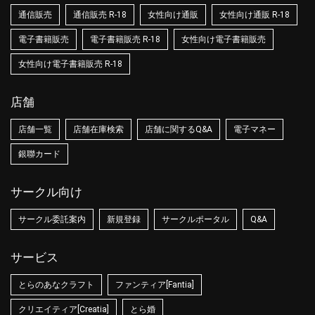
通信販売
通信販売 R-18
女性向け通販
女性向け通販 R-18
電子書籍販売
電子書籍販売 R-18
女性向け電子書籍販売
女性向け電子書籍販売 R-18
店舗
店舗一覧
店舗在庫検索
店舗に関するQ&A
電子マネー
銀聯カード
サークル向け
サークル委託案内
新規登録
サークルポータル
Q&A
サービス
とらのあなクラフト
ファンティア[Fantia]
クリエイティア[Creatia]
とら婚