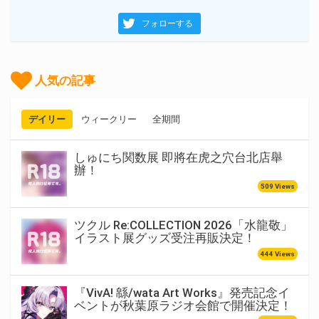
フォローする
人気の記事
デイリー
ウィークリー
全期間
しゅにち関数展 即將在虎之穴台北店舉
辦！
509 Views
ツクル Re:COLLECTION 2026「水龍敬」
イラスト展グッズ受注再販決定！
444 Views
『VivA! 緜/wata Art Works』発売記念イ
ベントが秋葉原ラジオ会館で開催決定！