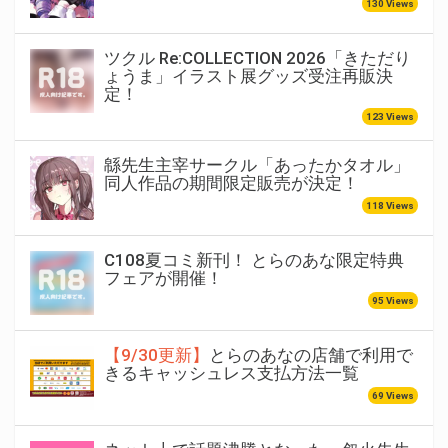
130 Views
ツクル Re:COLLECTION 2026「きただり
ょうま」イラスト展グッズ受注再販決
定！
123 Views
緜先生主宰サークル「あったかタオル」
同人作品の期間限定販売が決定！
118 Views
C108夏コミ新刊！ とらのあな限定特典
フェアが開催！
95 Views
【9/30更新】
とらのあなの店舗で利用で
きるキャッシュレス支払方法一覧
69 Views