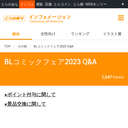
とらのあな
インフォ
通販
店舗
とらコイン
とら婚
WEBオンリー
▼
総合
女性向け
ランキング
イラスト展
TOP
その他
BLコミックフェア2023 Q&A
BLコミックフェア2023 Q&A
1,547
Views
●
ポイント付与に関して
●景品交換に関して