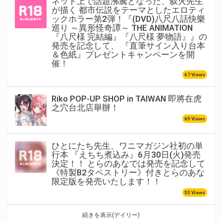
ネット上で話題沸騰となった、叙火先生
が描く 都市伝説をテーマとしたエロティ
ックホラー第2弾！『(DVD)八尺八話快樂
巡り ～異形怪奇譚～ THE ANIMATION
『八尺様 完結編』『八尺様 夢物語』』の
発売を記念して、 『直筆サイン入り台本
＆色紙』プレゼントキャンペーンを開
催！
67 Views
Riko POP-UP SHOP in TAIWAN 即將在虎
之穴台北店舉辦！
65 Views
ひとにたち先生、ワニマガジン社初の単
行本 『えちち煮込み』6月30日(火)発売
決定！！ とらのあなでは発売を記念して
《特製B2タペストリー》付きとらのあな
限定版を発売いたします！！
55 Views
続きを表示(デイリー)