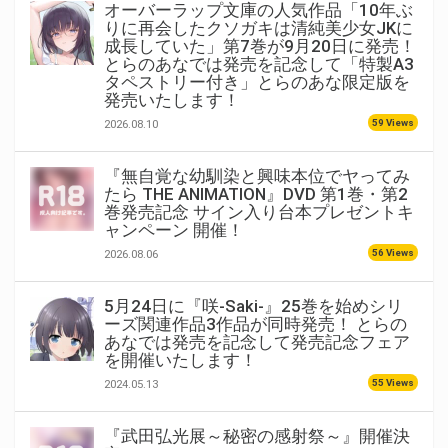
オーバーラップ文庫の人気作品「10年ぶ
りに再会したクソガキは清純美少女JKに
成長していた」第7巻が9月20日に発売！
とらのあなでは発売を記念して「特製A3
タペストリー付き」とらのあな限定版を
発売いたします！
59 Views
2026.08.10
『無自覚な幼馴染と興味本位でヤってみ
たら THE ANIMATION』DVD 第1巻・第2
巻発売記念 サイン入り台本プレゼントキ
ャンペーン 開催！
56 Views
2026.08.06
5月24日に『咲-Saki-』25巻を始めシリ
ーズ関連作品3作品が同時発売！ とらの
あなでは発売を記念して発売記念フェア
を開催いたします！
55 Views
2024.05.13
『武田弘光展～秘密の感射祭～』開催決