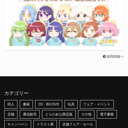
採用情報へ
カテゴリー
同人
書籍
CD・BD/DVD
玩具
フェア・イベント
店舗
通信販売
とらのあな限定版
その他
電子書籍
キャンペーン
イラスト展
店舗フェア・セール