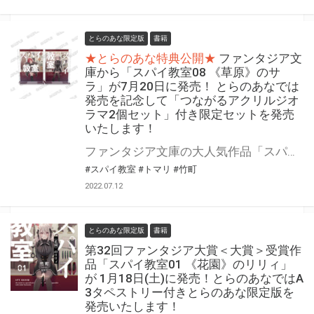
とらのあな限定版
書籍
★とらのあな特典公開★
ファンタジア文
庫から「スパイ教室08 《草原》のサ
ラ」が7月20日に発売！ とらのあなでは
発売を記念して「つながるアクリルジオ
ラマ2個セット」付き限定セットを発売
いたします！
ファンタジア文庫の大人気作品「スパイ教室」の最新刊が7月20日(水)に発売！ とらのあなでは発売を記念して「つながるアクリルジオラマ2個セット」付き限定セットを発売いたします。 是非この機会にお買い求めください！
#スパイ教室
#トマリ
#竹町
2022.07.12
とらのあな限定版
書籍
第32回ファンタジア大賞＜大賞＞受賞作
品「スパイ教室01 《花園》のリリィ」
が 1月18日(土)に発売！とらのあなではA
3タペストリー付きとらのあな限定版を
発売いたします！