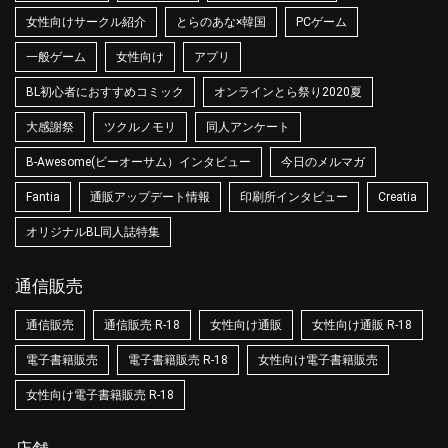
女性向けサークル紹介
とらのあな×韓国
PCゲーム
一般ゲーム
女性向け
アプリ
BL初心者におすすめコミック
オンラインとら祭り2020夏
大感謝祭
ツクルノモリ
同人アンケート
B-Awesome(ビーオーサム）インタビュー
今日のメルマガ
Fantia
通販アップデート情報
印刷所インタビュー
Creatia
オリジナルBL同人誌特集
通信販売
通信販売
通信販売 R-18
女性向け通販
女性向け通販 R-18
電子書籍販売
電子書籍販売 R-18
女性向け電子書籍販売
女性向け電子書籍販売 R-18