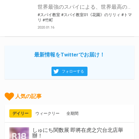
世界最強のスパイによる、世界最高の騙しあい! 第32回ファンタジア大賞＜大賞＞受賞作品「スパイ教室01 《花園》のリリィ」が1月18日(土)に発売！ とらのあなでは発売を記念しての口絵イラストを使用したA3タペストリー付きの限定版を発売いたします。 とらのあな限定版の数は限られていますので是非お早めにお求めください！
#スパイ教室
#スパイ教室01《花園》のリリィ
#トマ
リ
#竹町
2020.01.16
最新情報をTwitterでお届け！
フォローする
人気の記事
デイリー
ウィークリー
全期間
しゅにち関数展 即將在虎之穴台北店舉
辦！