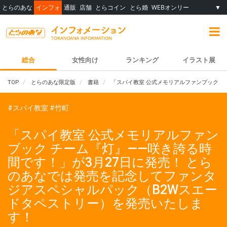
とらのあな
インフォ
通販
店舗
とらコイン
とら婚
WEBオンリー
▼
総合
女性向け
ランキング
イラスト展
TOP
とらのあな限定版
書籍
「スパイ教室 公式メモリアルファンブック 
#スパイ教室
#竹町
「スパイ教室 公式メモリアルファン
ブック チーム『灯』――咲き誇る時
間です！」が3月27日に発売！ とら
のあなでは発売を記念してファンタ
ジアスペシャルパック（B2Wスエー
ドタペストリー）を発売いたしま
す！