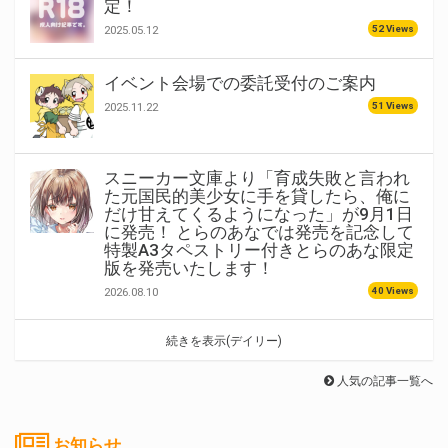
定！
52 Views
2025.05.12
イベント会場での委託受付のご案内
51 Views
2025.11.22
スニーカー文庫より「育成失敗と言われ
た元国民的美少女に手を貸したら、俺に
だけ甘えてくるようになった」が9月1日
に発売！ とらのあなでは発売を記念して
特製A3タペストリー付きとらのあな限定
版を発売いたします！
40 Views
2026.08.10
続きを表示(デイリー)
人気の記事一覧へ
お知らせ