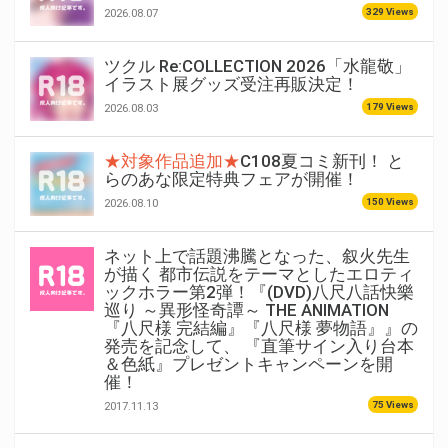
329 Views
2026.08.07
ツクル Re:COLLECTION 2026「水龍敬」
イラスト展グッズ受注再販決定！
179 Views
2026.08.03
★対象作品追加★
C108夏コミ新刊！ と
らのあな限定特典フェアが開催！
150 Views
2026.08.10
ネット上で話題沸騰となった、叙火先生
が描く 都市伝説をテーマとしたエロティ
ックホラー第2弾！『(DVD)八尺八話快樂
巡り ～異形怪奇譚～ THE ANIMATION
『八尺様 完結編』『八尺様 夢物語』』の
発売を記念して、 『直筆サイン入り台本
＆色紙』プレゼントキャンペーンを開
催！
75 Views
2017.11.13