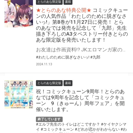
とらのあな限定版
書籍
★とらのあな特典公開★
コミックキュー
ンの人気作品「わたしのために脱ぎなさ
いっ!」第8巻が11月27日に発売！ とら
のあなでは発売を記念して「九郎」先生
描き下ろしのA3タペストリー付きとらの
あな限定版を発売いたします！
お友達は作画資料!? JKエロマンガ家の起死回生コメディ! 「わたしのために脱ぎなさいっ!」第8巻が11月27日（水）に発売！ とらのあなでは発売を記念して「描きおろしA3タペストリー」付きとらのあな限定版を発売いたします。 イラストは「九郎」先生の描き下ろしです！ とらのあな限定版は数量限定となりますので是非お早めにお求めください！
#わたしのために脱ぎなさいっ!
#九郎
2024.11.13
とらのあな限定版
書籍
祝！コミックキューン9周年！とらのあ
なでは9周年を記念して「コミックキュ
ーン 9（きゅーん）周年フェア」を開
催いたします。
終了しています
#エルフ先生のトイレはどこですか？
#ケイヤクシマ
イ
#コミックキューン
#どれが恋かがわからない
#わ