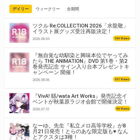
デイリー
ウィークリー
全期間
ツクル Re:COLLECTION 2026「水龍敬」
イラスト展グッズ受注再販決定！
164 Views
2026.08.03
『無自覚な幼馴染と興味本位でヤってみ
たら THE ANIMATION』DVD 第1巻・第2
巻発売記念 サイン入り台本プレゼントキ
ャンペーン 開催！
101 Views
2026.08.06
『VivA! 緜/wata Art Works』発売記念イ
ベントが秋葉原ラジオ会館で開催決定！
96 Views
2026.07.31
なーゆ。先生『私立メロ高等学校』が8
月21日発売！とらのあな限定版も♥ なん
とアクスタは3種！