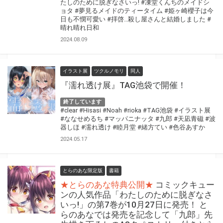
たしのために脱ぎなさいっ!
#凍堂くんちのメイドシ
ョタ
#夢見るメイドのティータイム
#姫ヶ崎櫻子は今
日も不憫可愛い
#拝啓…殺し屋さんと結婚しました
#
晴れ晴れ日和
2024.08.09
イラスト展
ツクルノモリ
同人
『濡れ透け展』TAG池袋で開催！
終了しています
#clear
#Hisasi
#Noah
#rioka
#TAG池袋
#イラスト展
#ななせめるち
#マッパニナッタ
#九郎
#天凪青磁
#波
器しほ
#濡れ透け
#睦月堂
#緒方てい
#色谷あすか
2024.05.17
とらのあな限定版
書籍
★とらのあな特典公開★
コミックキュー
ンの人気作品「わたしのために脱ぎなさ
いっ!」の第7巻が10月27日に発売！ と
らのあなでは発売を記念して「九郎」先