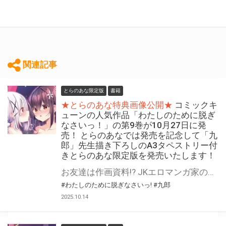
関連記事
とらのあな限定版
書籍
★とらのあな特典画像公開★
コミックキ
ューンの人気作品「わたしのために脱ぎ
なさいっ！」の第9巻が10月27日に発
売！ とらのあなでは発売を記念して「九
郎」先生描き下ろしのA3タペストリー付
きとらのあな限定版を発売いたします！
お友達は作画資料!? JKエロマンガ家の起死回生コメディ! コミックキューンの人気作品 『わたしのために脱ぎなさいっ！』の第9巻が10月27日(月)に発売！ とらのあなでは発売を記念して「A3タペストリー付き」とらのあな限定版を発売いたします。 イラストは「九郎」先生の描き下ろしイラストです！ とらのあな限定版の数は限られていますので是非お早めにお求めください！
#わたしのために脱ぎなさいっ!
#九郎
2025.10.14