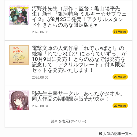
河野丼先生（原作・監督：亀山陽平先
生）新刊『銀河特急 ミルキー☆サブウェ
イ 2』が8月25日発売！アクリルスタン
ド付きとらのあな限定版も♥
34 Views
2026.06.06
電撃文庫の人気作品「れでぃ×ばと!」の
続編「れでぃ×ばと!! にゅうでいずっ」が
10月9日に発売！ とらのあなでは発売を
記念して「アクリルプレート」付き限定
セットを発売いたします！
28 Views
2026.08.06
緜先生主宰サークル「あったかタオル」
同人作品の期間限定販売が決定！
27 Views
2026.08.04
続きを表示(デイリー)
人気の記事一覧へ