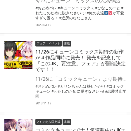
3/27にキューンコミックスの人気作品が5作品同時発売！ とらのあなでは発売を記念して「キューンコミックス5作品同時発売!!!お風呂ポスターフェア」を開催！ 3/27発売の各タイトルの最新刊と発売中の既刊を同時お買い上げの方に、 お買い上げのタイトルの「お風呂ポスター」をプレゼント。 また、各タイトルの最新刊をお買い上げの方には「イラストカード」もプレゼント！ まだ未読の方はこの機会に是非お買い求めください！
#おとめバレ
#キューンコミックス
#ひなこのーと
#
わたしのために脱ぎなさいっ!
#俺の友達
が可愛
すぎて困る！
#近所のななこさん
2020.03.12
フェア・イベント
書籍
11/26にキューンコミックス期待の新作
が４作品同時に発売！ 発売を記念して
『このJK、要注意。フェア』が開催決定
です！！
11/26に「コミックキューン」より期待の新作4作品が同時に発売！ 4作品それぞれに個性的なヒロインがおり、どの作品も要チェックです！ とらのあなでは4作品同時発売を記念して『このJK、要注意。フェア』を開催します！ お気に入りの作品を買ってスペシャルイラストカードと2冊以上買ってもらえる4Pリーフレットを 手に入れてくださいね♪ 公式サイトはこちら
#おとめバレ
#カリンちゃんは魅せたがり
#コミック
キューン
#わたしのために脱ぎなさいっ!
#恋愛禁止学
園
2018.11.19
とらのあな限定版
書籍
コミックキューンで大人気連載中のJKエ