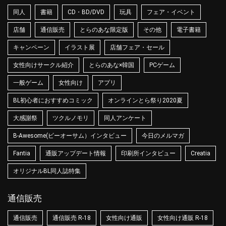
同人
書籍
CD・BD/DVD
玩具
フェア・イベント
店舗
通信販売
とらのあな限定版
その他
電子書籍
キャンペーン
イラスト展
店舗フェア・セール
女性向けサークル紹介
とらのあな×韓国
PCゲーム
一般ゲーム
女性向け
アプリ
BL初心者におすすめコミック
オンラインとら祭り2020夏
大感謝祭
ツクルノモリ
同人アンケート
B-Awesome(ビーオーサム）インタビュー
今日のメルマガ
Fantia
通販アップデート情報
印刷所インタビュー
Creatia
オリジナルBL同人誌特集
通信販売
通信販売
通信販売 R-18
女性向け通販
女性向け通販 R-18