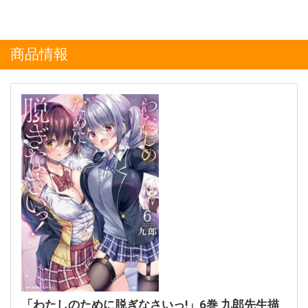
商品情報
「わたしのために脱ぎなさいっ!」6巻 九郎先生描