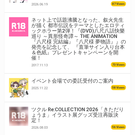
87 Views
2026.06.19
ネット上で話題沸騰となった、叙火先生
が描く 都市伝説をテーマとしたエロティ
ックホラー第2弾！『(DVD)八尺八話快樂
巡り ～異形怪奇譚～ THE ANIMATION
『八尺様 完結編』『八尺様 夢物語』』の
発売を記念して、 『直筆サイン入り台本
＆色紙』プレゼントキャンペーンを開
催！
73 Views
2017.11.13
イベント会場での委託受付のご案内
58 Views
2025.11.22
ツクル Re:COLLECTION 2026「きただり
ょうま」イラスト展グッズ受注再販決
定！
56 Views
2026.08.03