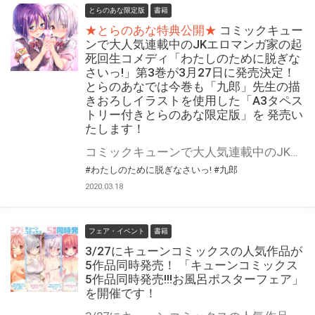
とらのあな限定版
書籍
★とらのあな特典公開★
コミックキュー
ンで大人気連載中のJKエロマンガ家の起
死回生コメディ「わたしのために脱ぎな
さいっ!」第3巻が3月27日に発売決定！
とらのあなでは今巻も「九郎」先生の描
きおろしイラストを使用した「A3タペス
トリー付きとらのあな限定版」を 発売い
たします！
コミックキューンで大人気連載中のJKエロマンガ家の起死回生コメディ「わたしのために脱ぎなさいっ!」最新第3巻が2020年3月27日に発売！ とらのあなでは本作の発売を記念して「九郎」先生の描き下ろしイラストを使用した 「A3タペストリー付きとらのあな限定版」を発売いたします。 是非この機会にお買い求めください！
#わたしのために脱ぎなさいっ!
#九郎
2020.03.18
フェア・イベント
書籍
3/27にキューンコミックスの人気作品が
5作品同時発売！ 「キューンコミックス
5作品同時発売!!!お風呂ポスターフェア」
を開催です！