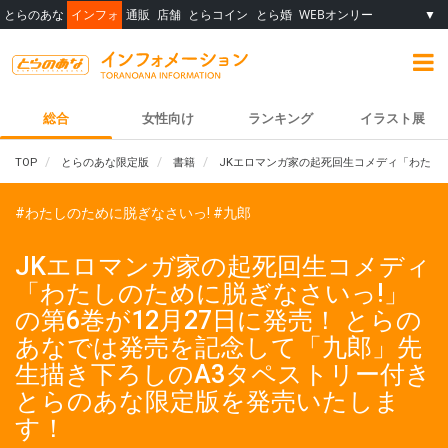
とらのあな
インフォ
通販
店舗
とらコイン
とら婚
WEBオンリー
▼
総合
女性向け
ランキング
イラスト展
TOP
とらのあな限定版
書籍
JKエロマンガ家の起死回生コメディ「わたし
#わたしのために脱ぎなさいっ!
#九郎
JKエロマンガ家の起死回生コメディ
「わたしのために脱ぎなさいっ!」
の第6巻が12月27日に発売！ とらの
あなでは発売を記念して「九郎」先
生描き下ろしのA3タペストリー付き
とらのあな限定版を発売いたしま
す！