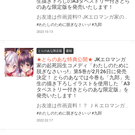
生描き下ろしのA3タペストリー付きとら
のあな限定版を発売いたします！
お友達は作画資料!? JKエロマンガ家の起死回生コメディ! 「わたしのために脱ぎなさいっ!」の第7巻が10月27日に発売！ とらのあなでは発売を記念して「描きおろしA3タペストリー」付きとらのあな限定版を発売いたします。 イラストは「九郎」先生の描き下ろしイラストです！ とらのあな限定版は数量限定となりますので是非お早めにお求めください！
#わたしのために脱ぎなさいっ!
#九郎
2023.10.13
とらのあな限定版
書籍
★とらのあな特典公開★
JKエロマンガ
家の起死回生コメディ「わたしのために
脱ぎなさいっ!」第5巻が2月26日に発売
決定！ とらのあなでは今巻も「九郎」先
生の描き下ろしイラストを使用した「A3
タペストリー付きとらのあな限定版」を
発売いたします！
お友達は作画資料！？ ＪＫエロマンガ家の起死回生コメディ！ 「わたしのために脱ぎなさいっ!」最新第5巻が2022年2月26日に発売！ とらのあなでは本作の発売を記念して、今巻も「九郎」先生の描き下ろしイラストを使用した「A3タペストリー付きとらのあな限定版」を発売いたします。 是非この機会にお買い求めください！
#わたしのために脱ぎなさいっ!
#九郎
2022.02.17