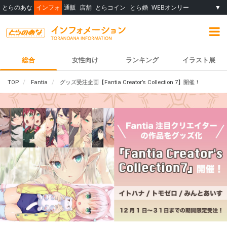
とらのあな
インフォ
通販
店舗
とらコイン
とら婚
WEBオンリー
▼
総合
女性向け
ランキング
イラスト展
TOP
Fantia
グッズ受注企画【Fantia Creator’s Collection 7】開催！