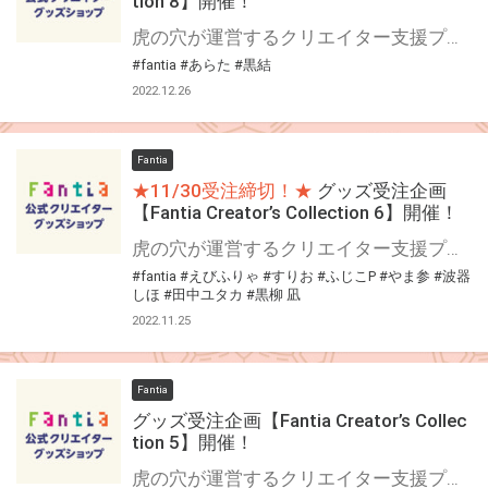
tion 8】開催！
虎の穴が運営するクリエイター支援プラットフォーム「Fantia(ファンティア)」 Fantiaはイラスト・漫画・小説・コスプレ・音楽・映像作品など、各方面で活躍されている クリエイターの皆さまを応援する、クリエイター支援プラットフォームです。 そして、Fantiaにて活動されている注目クリエイターの作品をグッズ化する特別企画 「Fantia Creator’s Collection」8回目を開催いたします！ 今回は2名のクリエイターをピックアップ！Fantia公式ショップにて期間限定で受注販売を行います！ 期間限定の受注グッズとなっておりますので、この機会をお見逃しなく是非お求め下さい！！
#fantia
#あらた
#黒結
2022.12.26
Fantia
★11/30受注締切！★
グッズ受注企画
【Fantia Creator’s Collection 6】開催！
虎の穴が運営するクリエイター支援プラットフォーム「Fantia(ファンティア)」 Fantiaはイラスト・漫画・小説・コスプレ・音楽・映像作品など、各方面で活躍されている クリエイターの皆さまを応援する、クリエイター支援プラットフォームです。 そして、Fantiaにて活動されている注目クリエイターの作品をグッズ化する特別企画 「Fantia Creator’s Collection」6回目を開催いたします！ 今回は7名のクリエイターをピックアップ！「とらのあな通信販売」にて期間限定で受注販売を行います！ 期間限定の受注グッズとなっておりますので、この機会をお見逃しなく是非お求め下さい！！
#fantia
#えびふりゃ
#すりお
#ふじこP
#やま参
#波器
しほ
#田中ユタカ
#黒柳 凪
2022.11.25
Fantia
グッズ受注企画【Fantia Creator’s Collec
tion 5】開催！
虎の穴が運営するクリエイター支援プラットフォーム「Fantia(ファンティア)」 Fantiaはイラスト・漫画・小説・コスプレ・音楽・映像作品など、各方面で活躍されている クリエイターの皆さまを応援する、クリエイター支援プラットフォームです。 そして、Fantiaにて活動されている注目クリエイターの作品をグッズ化する特別企画 「Fantia Creator’s Collection」5回目を開催いたします！ 今回は3名のクリエイターをピックアップ！Fantia公式ショップにて期間限定で受注販売を行います！ 期間限定の受注グッズとなっておりますので、この機会をお見逃しなく是非お求め下さい！！