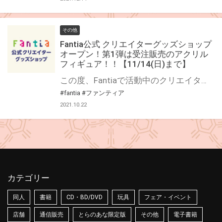
その他
Fantia公式 クリエイターグッズショップ
オープン！第1弾は受注販売のアクリル
フィギュア！！【11/14(日)まで】
この度、Fantiaで活動中のクリエイターのグッズを代行して製作、そして販売を行う、Fantia公式が運営するファンクラブ、Fantia公式 クリエイターグッズショップがオープンしました！！ 第1弾である10月のグッズは、アクリルフィギュア！ 本日より受注開始しました！！ https://bit.ly/3G3yLOf こちらのファンクラブの特徴は、 ・販売されるグッズやクリエイターは毎月変わります！ ・グッズは全て期間限定での受注販売！ ・グッズに使われるイラストや商品説明、販売価格は全てFantiaで活動中のクリエイターが設定！ ・グッズの売上から製造価格が引かれた額がクリエイターへ還元されます！ 第1弾・アクリルフィギュアに今回ご参加いただいたクリエイターは6名です！ ・冬白こはく ・秋月ノエル ・稲荷もち ・さいくら・のうしゅ ・池村ヒロイチ ・庚 ※順不同・敬称略※ 受注〆切は11月14日(日)までとなっておりますので、この機会をお見逃しなく！！ 毎月様々なグッズをご紹介していきますので、ご期待下さい！！
#fantia
#ファンティア
2021.10.22
カテゴリー
同人
書籍
CD・BD/DVD
玩具
フェア・イベント
店舗
通信販売
とらのあな限定版
その他
電子書籍