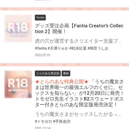
Fantia
グッズ受注企画【Fantia Creator’s Collec
tion 2】開催！
虎の穴が運営するクリエイター支援プラットフォーム「Fantia(ファンティア)」 Fantiaはイラスト・漫画・小説・コスプレ・音楽・映像作品など、各方面で活躍されている クリエイターの皆さまを応援する、クリエイター支援プラットフォームです。 そして、Fantiaにて活動されている注目クリエイターの作品をグッズ化する特別企画 「Fantia Creator’s Collection」2回目を開催いたします！ 今回は3名のクリエイターをピックアップ！Fantia公式ショップにて期間限定で受注販売を行います！ 期間限定の受注グッズとなっておりますので、この機会をお見逃しなく是非お求め下さい！！
#fantia
#天壌りゅか
#松永紅葉
#相音うしお
2022.07.01
とらのあな限定版
書籍
★とらのあな特典公開★
「うちの魔女さ
まは世界唯一の最強エルフのくせに、セ
ックスを知らない」が12月20日に発売！
トモゼロ先生イラストB2スウェードポス
ター付きとらのあな限定版発売決定！
うちの魔女さまがセックスしたがる→どうする？ 人気ラノベ作家の手島史詞先生が美少女文庫に登場！ 「うちの魔女さまは世界唯一の最強エルフのくせに、セックスを知らない」が12月20日(月)に発売！ とらのあなでは発売を記念して、トモゼロ先生のイラストを使用したB2スウェードポスター付きとらのあな限定版を発売いたします！ とらのあなでしか買えない限定版をお見逃しなく！
#トモゼロ
#手島史詞
2021.12.14