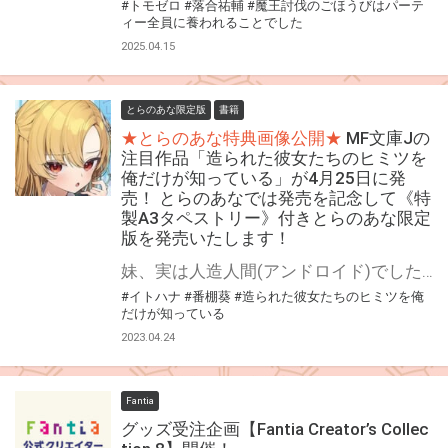
#トモゼロ
#落合祐輔
#魔王討伐のごほうびはパーテ
ィー全員に養われることでした
2025.04.15
とらのあな限定版
書籍
★とらのあな特典画像公開★
MF文庫Jの
注目作品「造られた彼女たちのヒミツを
俺だけが知っている」が4月25日に発
売！ とらのあなでは発売を記念して《特
製A3タペストリー》付きとらのあな限定
版を発売いたします！
妹、実は人造人間(アンドロイド)でした。 「造られた彼女たちのヒミツを俺だけが知っている」が4月25日に発売！ とらのあなでは発売を記念して「特製A3タペストリー」付きとらのあな限定版を発売いたします。 とらのあな限定版は数量限定となりますので是非お早めにお求めください！
#イトハナ
#番棚葵
#造られた彼女たちのヒミツを俺
だけが知っている
2023.04.24
Fantia
グッズ受注企画【Fantia Creator’s Collec