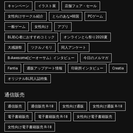
キャンペーン
イラスト展
店舗フェア・セール
女性向けサークル紹介
とらのあな×韓国
PCゲーム
一般ゲーム
女性向け
アプリ
BL初心者におすすめコミック
オンラインとら祭り2020夏
大感謝祭
ツクルノモリ
同人アンケート
B-Awesome(ビーオーサム）インタビュー
今日のメルマガ
Fantia
通販アップデート情報
印刷所インタビュー
Creatia
オリジナルBL同人誌特集
通信販売
通信販売
通信販売 R-18
女性向け通販
女性向け通販 R-18
電子書籍販売
電子書籍販売 R-18
女性向け電子書籍販売
女性向け電子書籍販売 R-18