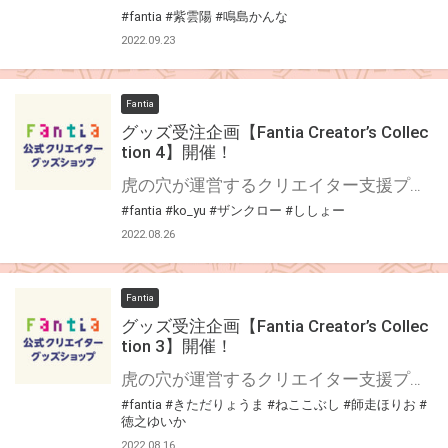
#fantia
#紫雲陽
#鳴島かんな
2022.09.23
Fantia
グッズ受注企画【Fantia Creator’s Collec
tion 4】開催！
虎の穴が運営するクリエイター支援プラットフォーム「Fantia(ファンティア)」 Fantiaはイラスト・漫画・小説・コスプレ・音楽・映像作品など、各方面で活躍されている クリエイターの皆さまを応援する、クリエイター支援プラットフォームです。 そして、Fantiaにて活動されている注目クリエイターの作品をグッズ化する特別企画 「Fantia Creator’s Collection」4回目を開催いたします！ 今回は3名のクリエイターをピックアップ！Fantia公式ショップにて期間限定で受注販売を行います！ 期間限定の受注グッズとなっておりますので、この機会をお見逃しなく是非お求め下さい！！
#fantia
#ko_yu
#ザンクロー
#ししょー
2022.08.26
Fantia
グッズ受注企画【Fantia Creator’s Collec
tion 3】開催！
虎の穴が運営するクリエイター支援プラットフォーム「Fantia(ファンティア)」 Fantiaはイラスト・漫画・小説・コスプレ・音楽・映像作品など、各方面で活躍されている クリエイターの皆さまを応援する、クリエイター支援プラットフォームです。 そして、Fantiaにて活動されている注目クリエイターの作品をグッズ化する特別企画 「Fantia Creator’s Collection」3回目を開催いたします！ 今回は4名のクリエイターをピックアップ！Fantia公式ショップにて期間限定で受注販売を行います！ 期間限定の受注グッズとなっておりますので、この機会をお見逃しなく是非お求め下さい！！
#fantia
#きただりょうま
#ねここぶし
#師走ほりお
#
徳之ゆいか
2022.08.16