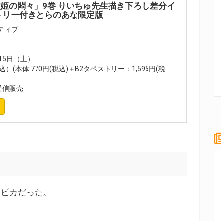
姫の悶々」9巻 りいちゅ先生描き下ろし差分イ
トリー付きとらのあな限定版
ティブ
月15日（土）
込）(本体:770円(税込)＋B2タペストリー：1,595円(税
通信販売
スピカだった。