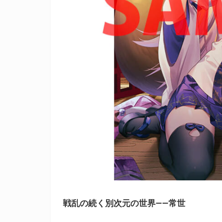
戦乱の続く別次元の世界――常世