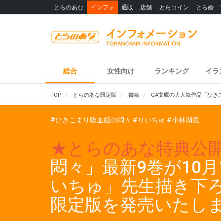
とらのあな
インフォ
通販
店舗
とらコイン
とら婚
総合
女性向け
ランキング
イラ
TOP
とらのあな限定版
書籍
GA文庫の大人気作品「ひき
#ひきこまり吸血姫の悶々
#りいちゅ
#小林湖底
★とらのあな特典公
悶々」最新9巻が10
いちゅ」先生描き下
限定版を発売いたし