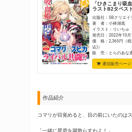
「ひきこまり吸血
ラストB2タペス
出版社：SBクリエイ
著 者：小林湖底
イラスト：りいちゅ
発売日：2022年10
価 格：2,365円（税
込)）
販 売：とらのあな
通信販売ページ
作品紹介
コマリが目覚めると、目の前にいたのは
「一緒に星砦を蹴散らすわよ！」