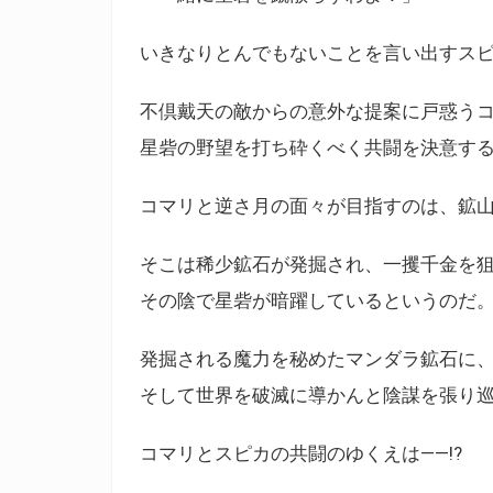
いきなりとんでもないことを言い出すス
不倶戴天の敵からの意外な提案に戸惑う
星砦の野望を打ち砕くべく共闘を決意す
コマリと逆さ月の面々が目指すのは、鉱
そこは稀少鉱石が発掘され、一攫千金を
その陰で星砦が暗躍しているというのだ
発掘される魔力を秘めたマンダラ鉱石に
そして世界を破滅に導かんと陰謀を張り
コマリとスピカの共闘のゆくえは――!?