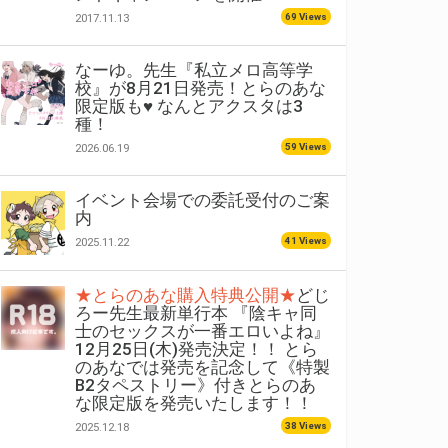
69 Views
2017.11.13
なーゆ。先生『私立メロ高等学
校』が8月21日発売！とらのあな
限定版も♥ なんとアクスタは3
種！
59 Views
2026.06.19
イベント会場での委託受付のご案
内
41 Views
2025.11.22
★とらのあな購入特典公開★
どじ
ろー先生最新単行本 『陰キャ同
士のセックスが一番エロいよね』
12月25日(木)発売決定！！ とら
のあなでは発売を記念して《特製
B2タペストリー》付きとらのあ
な限定版を発売いたします！！
38 Views
2025.12.18