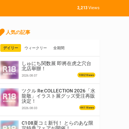
2,213
Views
人気の記事
デイリー
ウィークリー
全期間
しゅにち関数展 即將在虎之穴台
北店舉辦！
1082 Views
2026.08.07
ツクル Re:COLLECTION 2026「水
龍敬」イラスト展グッズ受注再販
決定！
441 Views
2026.08.03
C108夏コミ新刊！ とらのあな限
定特典フェアが開催！