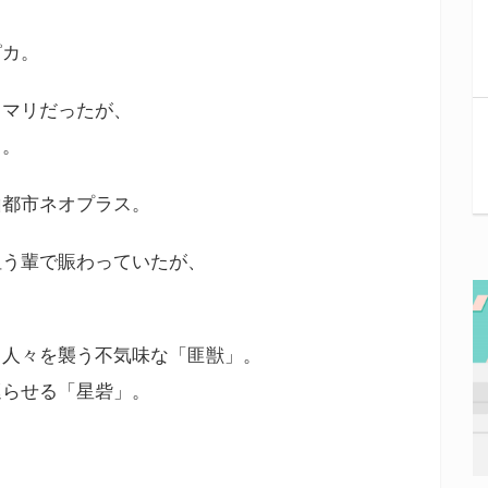
ピカ。
コマリだったが、
る。
山都市ネオプラス。
狙う輩で賑わっていたが、
。
、人々を襲う不気味な「匪獣」。
巡らせる「星砦」。