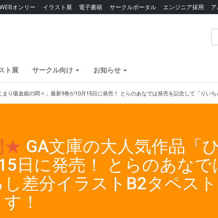
WEBオンリー
イラスト展
電子書籍
サークルポータル
エンジニア採用
ア
スト展
サークル向け
お知らせ
こまり吸血姫の悶々」最新9巻が10月15日に発売！ とらのあなでは発売を記念して「りい
開★
GA文庫の大人気作品「
月15日に発売！ とらのあな
ろし差分イラストB2タペス
ます！