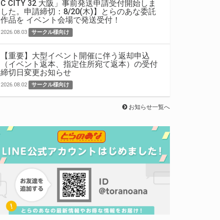
C CITY 32 大阪」事前発送申請受付開始しま
した。申請締切：8/20(木)】とらのあな委託
作品を イベント会場で発送受付！
2026.08.03
サークル様向け
【重要】大型イベント開催に伴う返却申込
（イベント返本、指定住所宛て返本）の受付
締切日変更お知らせ
2026.08.02
サークル様向け
お知らせ一覧へ