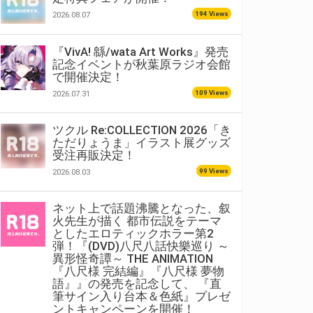
194 Views
2026.08.07
『VivA! 緜/wata Art Works』発売
記念イベントが秋葉原ラジオ会館
で開催決定！
109 Views
2026.07.31
ツクル Re:COLLECTION 2026「き
ただりょうま」イラスト展グッズ
受注再販決定！
99 Views
2026.08.03
ネット上で話題沸騰となった、叙
火先生が描く 都市伝説をテーマ
としたエロティックホラー第2
弾！『(DVD)八尺八話快樂巡り ～
異形怪奇譚～ THE ANIMATION
『八尺様 完結編』『八尺様 夢物
語』』の発売を記念して、 『直
筆サイン入り台本＆色紙』プレゼ
ントキャンペーンを開催！