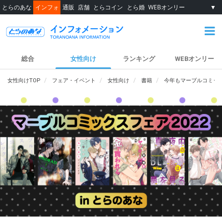
とらのあな
インフォ
通販
店舗
とらコイン
とら婚
WEBオンリー
▼
総合
女性向け
ランキング
WEBオンリー
女性向けTOP
フェア・イベント
女性向け
書籍
今年もマーブルコミック