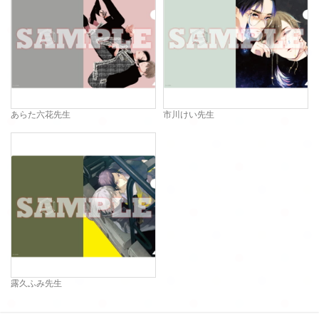
あらた六花先生
市川けい先生
露久ふみ先生