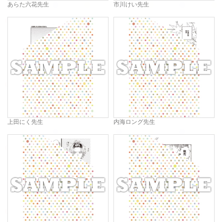
あらた六花先生
市川けい先生
上田にく先生
内海ロング先生