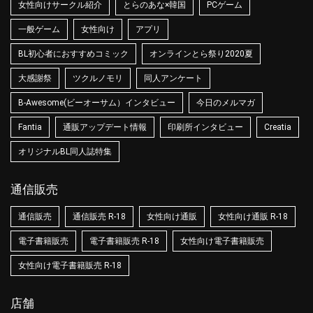
女性向けサークル紹介
とらのあな×韓国
PCゲーム
一般ゲーム
女性向け
アプリ
BL初心者におすすめコミック
オンラインとら祭り2020夏
大感謝祭
ツクルノモリ
同人アンケート
B-Awesome(ビーオーサム）インタビュー
今日のメルマガ
Fantia
通販アップデート情報
印刷所インタビュー
Creatia
オリジナルBL同人誌特集
通信販売
通信販売
通信販売 R-18
女性向け通販
女性向け通販 R-18
電子書籍販売
電子書籍販売 R-18
女性向け電子書籍販売
女性向け電子書籍販売 R-18
店舗