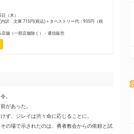
25日（木）
込(内訳 文庫:715円(税込)＋タペストリー代：935円（税
各店舗（一部店舗除く）・通信販売
命令。
名前があった。
おけず、ジレイは渋々命に応じることに。
たその場で示されたのは、勇者教会からの依頼と試