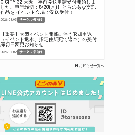
C CITY 32 大阪」事前発送申請受付開始しま
した。申請締切：8/20(木)】とらのあな委託
作品を イベント会場で発送受付！
2026.08.03
サークル様向け
【重要】大型イベント開催に伴う返却申込
（イベント返本、指定住所宛て返本）の受付
締切日変更お知らせ
2026.08.02
サークル様向け
お知らせ一覧へ