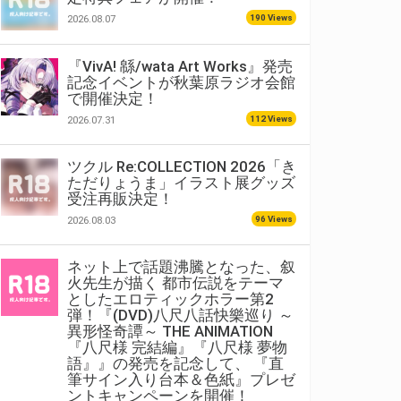
190 Views
2026.08.07
『VivA! 緜/wata Art Works』発売
記念イベントが秋葉原ラジオ会館
で開催決定！
112 Views
2026.07.31
ツクル Re:COLLECTION 2026「き
ただりょうま」イラスト展グッズ
受注再販決定！
96 Views
2026.08.03
ネット上で話題沸騰となった、叙
火先生が描く 都市伝説をテーマ
としたエロティックホラー第2
弾！『(DVD)八尺八話快樂巡り ～
異形怪奇譚～ THE ANIMATION
『八尺様 完結編』『八尺様 夢物
語』』の発売を記念して、 『直
筆サイン入り台本＆色紙』プレゼ
ントキャンペーンを開催！