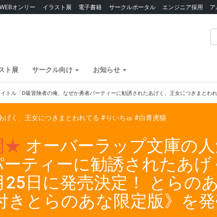
WEBオンリー
イラスト展
電子書籍
サークルポータル
エンジニア採用
ア
スト展
サークル向け
お知らせ
イトル「D級冒険者の俺、なぜか勇者パーティーに勧誘されたあげく、王女につきまとわれて
あげく、王女につきまとわれてる
#りいちゅ
#白青虎猫
開★
オーバーラップ文庫の人
パーティーに勧誘されたあげ
月25日に発売決定！ とらの
ー付きとらのあな限定版》を