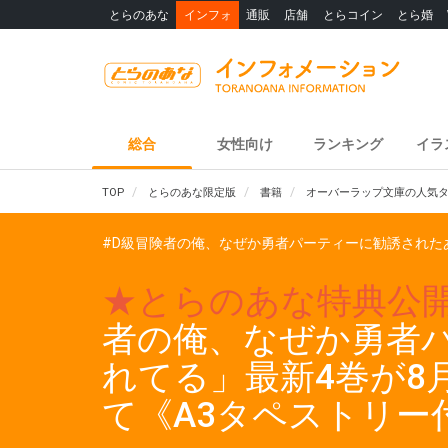
とらのあな
インフォ
通販
店舗
とらコイン
とら婚
総合
女性向け
ランキング
イラ
TOP
とらのあな限定版
書籍
オーバーラップ文庫の人気タ
#D級冒険者の俺、なぜか勇者パーティーに勧誘された
★とらのあな特典公
者の俺、なぜか勇者
れてる」最新4巻が8
て《A3タペストリ