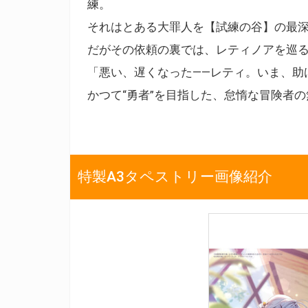
練。
それはとある大罪人を【試練の谷】の最深
だがその依頼の裏では、レティノアを巡る
「悪い、遅くなった――レティ。いま、助
かつて“勇者”を目指した、怠惰な冒険者
特製A3タペストリー画像紹介