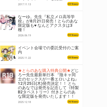
65 Views
2017.11.13
なーゆ。先生『私立メロ高等学
校』が8月21日発売！とらのあな
限定版も♥ なんとアクスタは3
種！
59 Views
2026.06.19
イベント会場での委託受付のご案
内
39 Views
2025.11.22
★とらのあな購入特典公開★
どじ
ろー先生最新単行本 『陰キャ同
士のセックスが一番エロいよね』
12月25日(木)発売決定！！ とら
のあなでは発売を記念して《特製
B2タペストリー》付きとらのあ
な限定版を発売いたします！！
36 Views
2025.12.18