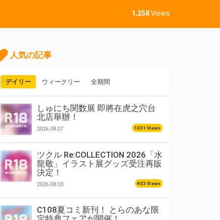
1,258
Views
人気の記事
デイリー
ウィークリー
全期間
しゅにち関数展 即將在虎之穴台
北店舉辦！
1031 Views
2026.08.07
ツクル Re:COLLECTION 2026「水
龍敬」イラスト展グッズ受注再販
決定！
403 Views
2026.08.03
C108夏コミ新刊！ とらのあな限
定特典フェアが開催！