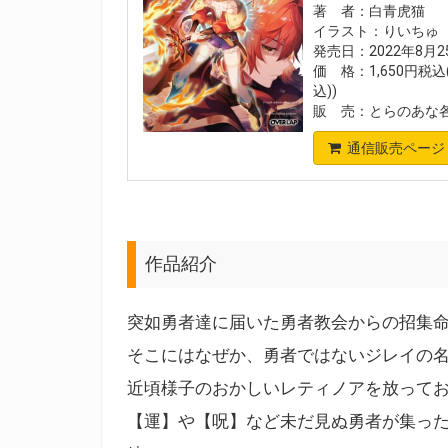
著 者：白青虎猫
イラスト：りいちゅ
発売日：2022年8月
価 格：1,650円税
込))
販 売：とらのあな
通信販売ページ
作品紹介
突如勇者達に届いた勇者教会からの招集
そこにはなぜか、勇者ではないジレイの
近頃様子のおかしいレティノアを放って
【運】や【呪】など未だ見ぬ勇者が集っ