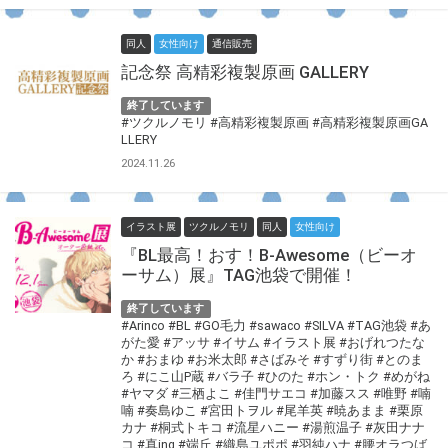
同人
女性向け
通信販売
記念祭 高精彩複製原画 GALLERY
終了しています
#ツクルノモリ
#高精彩複製原画
#高精彩複製原画GA
LLERY
2024.11.26
イラスト展
ツクルノモリ
同人
女性向け
『BL最高！おす！B-Awesome（ビーオ
ーサム）展』TAG池袋で開催！
終了しています
#Arinco
#BL
#GO毛力
#sawaco
#SILVA
#TAG池袋
#あ
がた愛
#アッサ
#イサム
#イラスト展
#おげれつたな
か
#おまゆ
#お米太郎
#さばみそ
#すずり街
#とのま
ろ
#にこ山P蔵
#バラ子
#ひのた
#ホン・トク
#めがね
#ヤマダ
#三栖よこ
#佳門サエコ
#加藤スス
#唯野
#喃
喃
#奏島ゆこ
#宮田トヲル
#尾羊英
#暁あまま
#栗原
カナ
#桐式トキコ
#流星ハニー
#湯煎温子
#灰田ナナ
コ
#真ing
#端丘
#織島ユポポ
#羽純ハナ
#腰オラつば