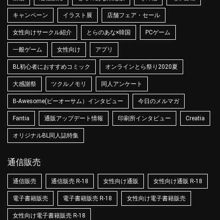
キャンペーン
イラスト展
店舗フェア・セール
女性向けサークル紹介
とらのあな×韓国
PCゲーム
一般ゲーム
女性向け
アプリ
BL初心者におすすめコミック
オンラインとら祭り2020夏
大感謝祭
ツクルノモリ
同人アンケート
B-Awesome(ビーオーサム）インタビュー
今日のメルマガ
Fantia
通販アップデート情報
印刷所インタビュー
Creatia
オリジナルBL同人誌特集
通信販売
通信販売
通信販売 R-18
女性向け通販
女性向け通販 R-18
電子書籍販売
電子書籍販売 R-18
女性向け電子書籍販売
女性向け電子書籍販売 R-18