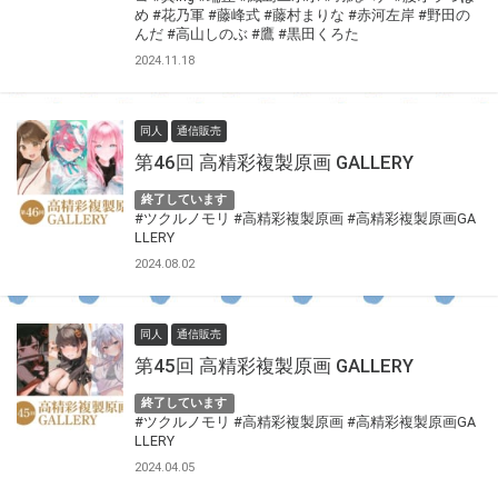
め
#花乃軍
#藤峰式
#藤村まりな
#赤河左岸
#野田の
んだ
#高山しのぶ
#鷹
#黒田くろた
2024.11.18
同人
通信販売
第46回 高精彩複製原画 GALLERY
終了しています
#ツクルノモリ
#高精彩複製原画
#高精彩複製原画GA
LLERY
2024.08.02
同人
通信販売
第45回 高精彩複製原画 GALLERY
終了しています
#ツクルノモリ
#高精彩複製原画
#高精彩複製原画GA
LLERY
2024.04.05