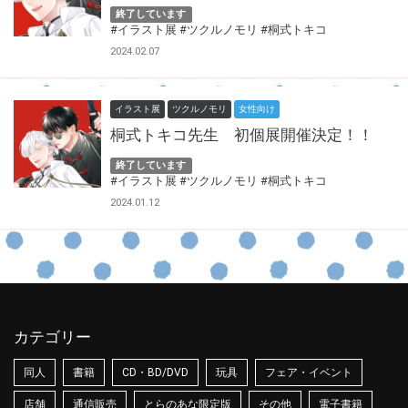
終了しています
#イラスト展
#ツクルノモリ
#桐式トキコ
2024.02.07
イラスト展
ツクルノモリ
女性向け
桐式トキコ先生 初個展開催決定！！
終了しています
#イラスト展
#ツクルノモリ
#桐式トキコ
2024.01.12
カテゴリー
同人
書籍
CD・BD/DVD
玩具
フェア・イベント
店舗
通信販売
とらのあな限定版
その他
電子書籍