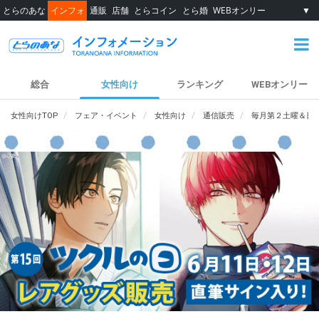
とらのあな
インフォ
通販
店舗
とらコイン
とら婚
WEBオンリー
▼
総合
女性向け
ランキング
WEBオンリー
女性向けTOP
フェア・イベント
女性向け
通信販売
毎月第２土曜＆日