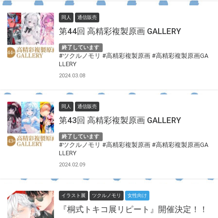
同人
通信販売
第44回 高精彩複製原画 GALLERY
終了しています
#ツクルノモリ
#高精彩複製原画
#高精彩複製原画GA
LLERY
2024.03.08
同人
通信販売
第43回 高精彩複製原画 GALLERY
終了しています
#ツクルノモリ
#高精彩複製原画
#高精彩複製原画GA
LLERY
2024.02.09
イラスト展
ツクルノモリ
女性向け
『桐式トキコ展リピート』開催決定！！