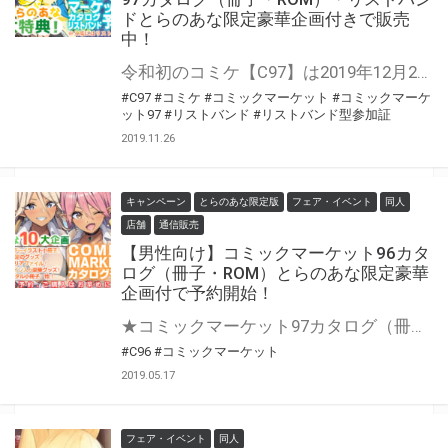
ドとらのあな限定豪華企画付きで販売
中！
令和初のコミケ【C97】は2019年12月28日(土)～31日(火)開催！ とらのあなでは今回もコミケカタログ、リストバンドをお買い上げの方に、豪華特典【男性向け＆女性向け】を多数ご用意！ ご予約はお早めに！
#C97
#コミケ
#コミックマーケット
#コミックマーケ
ット97
#リストバンド
#リストバンド型参加証
2019.11.26
キャンペーン
とらのあな限定版
フェア・イベント
同人
店舗
通信販売
【男性向け】コミックマーケット96カタ
ログ（冊子・ROM）とらのあな限定豪華
企画付で予約開始！
★コミックマーケット97カタログ（冊子・ROM）・リストバンド予約開始！★ 今年もやってきました！夏の祭典コミックマーケット96が8月に開催！ とらのあなでは、恒例のカタログ特典として、今回も豪華作家陣によるイラストを収録したフルカラーイラスト集を特典としてご用意しています！ イラスト集以外にも豪華特典＆企画をご用意!! 是非とらのあなでカタログをGETしよう！ 女性向けはこちら
#C96
#コミックマーケット
2019.05.17
フェア・イベント
同人