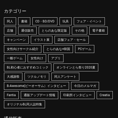
カテゴリー
同人
書籍
CD・BD/DVD
玩具
フェア・イベント
店舗
通信販売
とらのあな限定版
その他
電子書籍
キャンペーン
イラスト展
店舗フェア・セール
女性向けサークル紹介
とらのあな×韓国
PCゲーム
一般ゲーム
女性向け
アプリ
BL初心者におすすめコミック
オンラインとら祭り2020夏
大感謝祭
ツクルノモリ
同人アンケート
B-Awesome(ビーオーサム）インタビュー
今日のメルマガ
Fantia
通販アップデート情報
印刷所インタビュー
Creatia
オリジナルBL同人誌特集