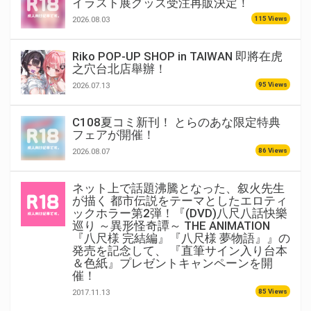
イラスト展グッズ受注再販決定！
115 Views
2026.08.03
Riko POP-UP SHOP in TAIWAN 即將在虎
之穴台北店舉辦！
95 Views
2026.07.13
C108夏コミ新刊！ とらのあな限定特典
フェアが開催！
86 Views
2026.08.07
ネット上で話題沸騰となった、叙火先生
が描く 都市伝説をテーマとしたエロティ
ックホラー第2弾！『(DVD)八尺八話快樂
巡り ～異形怪奇譚～ THE ANIMATION
『八尺様 完結編』『八尺様 夢物語』』の
発売を記念して、 『直筆サイン入り台本
＆色紙』プレゼントキャンペーンを開
催！
85 Views
2017.11.13