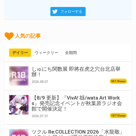
フォローする
人気の記事
デイリー
ウィークリー
全期間
しゅにち関数展 即將在虎之穴台北店舉
辦！
341 Views
2026.08.07
【8/9 更新】『VivA! 緜/wata Art Work
s』発売記念イベントが秋葉原ラジオ会
館で開催決定！
187 Views
2026.07.31
ツクル Re:COLLECTION 2026「水龍敬」