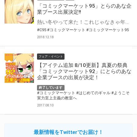
「コミックマーケット95」とらのあな企
業ブース出展決定!!
熱い冬やって来た！これじゃなきゃ年は越せない！ 恒例の最大イベント「コミックマーケット95」に今年も虎の穴は企業ブースの出展が決定！ とらのあなでしか手に入れられない商品を多数取り揃えて皆様をお待ちしています！ 最新情報は続々更新予定！ 是非とらのあなブースにお立ち寄りください！
#C95
#コミックマーケット
#コミックマーケット95
2018.12.18
フェア・イベント
【アイテム追加 8/10更新】真夏の祭典
「コミックマーケット92」にとらのあな
企業ブースの出展が決定！
終了しています
#コミックマーケット
#はじめてのギャル
#ようこそ
実力至上主義の教室へ
2017.08.10
最新情報をTwitterでお届け！