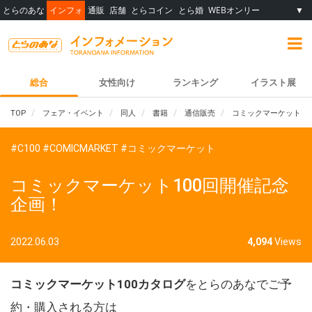
とらのあな
インフォ
通販
店舗
とらコイン
とら婚
WEBオンリー
▼
総合
女性向け
ランキング
イラスト展
TOP
フェア・イベント
同人
書籍
通信販売
コミックマーケット10
#C100
#COMICMARKET
#コミックマーケット
コミックマーケット100回開催記念
企画！
2022.06.03
4,094
Views
コミックマーケット100カタログ
をとらのあなでご予
約・購入される方は