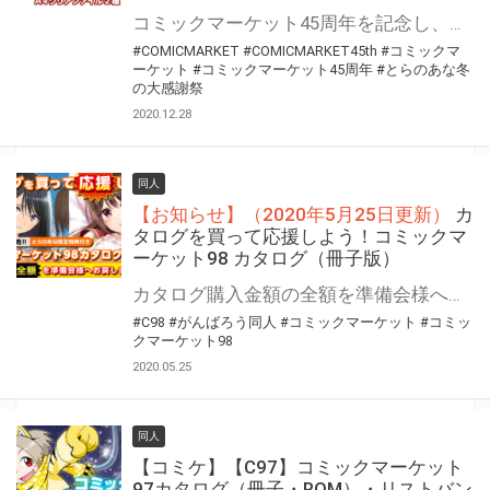
コミックマーケット45周年を記念し、約200名の豪華作家によるイラスト集が発売！ とらのあなでは特典A4クリアケース2種＆予約特典クリアファイル2種をお付けします！
#COMICMARKET
#COMICMARKET45th
#コミックマ
ーケット
#コミックマーケット45周年
#とらのあな冬
の大感謝祭
2020.12.28
同人
【お知らせ】（2020年5月25日更新）
カ
タログを買って応援しよう！コミックマ
ーケット98 カタログ（冊子版）
カタログ購入金額の全額を準備会様へお戻し致します。 ※決済手数料・消費税を除きます。 コミックマーケット98開催中止に伴い、とらのあなではカタログ購入金額の全額を準備会様へお戻しさせて頂き、今後の開催に向けて支援させて頂きます。 カタログのご購入を通じた準備会様へのご支援をよろしくお願い致します！ 【お知らせ】（2020年5月25日更新） カタログの販売は5月31日(日)までとなります。 なお、特典引換券をお持ちの方は、引き換え期限も同日となりますので、お早めにお引き換えをお願い致します。
#C98
#がんばろう同人
#コミックマーケット
#コミッ
クマーケット98
2020.05.25
同人
【コミケ】【C97】コミックマーケット
97カタログ（冊子・ROM）・リストバン