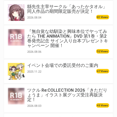
緜先生主宰サークル「あったかタオル」
同人作品の期間限定販売が決定！
81 Views
2026.08.04
『無自覚な幼馴染と興味本位でヤってみ
たら THE ANIMATION』DVD 第1巻・第2
巻発売記念 サイン入り台本プレゼントキ
ャンペーン 開催！
52 Views
2026.08.06
イベント会場での委託受付のご案内
47 Views
2025.11.22
ツクル Re:COLLECTION 2026「きただり
ょうま」イラスト展グッズ受注再販決
定！
43 Views
2026.08.03