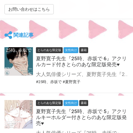
お問い合わせはこちら
関連記事
とらのあな限定版
女性向け
書籍
夏野寛子先生『25時、赤坂で 6』アクリ
ルカード付きとらのあな限定版発売♥
大人気俳優シリーズ、夏野寛子先生『25時、赤坂で』、最新6巻が4月24日に発売！ とらのあなでは刊行を記念してアクリルカード付きとらのあな限定版を発売致します♥ 池袋店・通販にて予約開始！とらのあな限定版は数量限定生産となりますので、お早めにご予約下さい！
#25時、赤坂で
#夏野寛子
とらのあな限定版
女性向け
書籍
夏野寛子先生『25時、赤坂で 5』アクリ
ルキーホルダー付きとらのあな限定版発
売♥