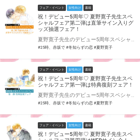
フェア・イベント
女性向け
書籍
祝！デビュー5周年♡ 夏野寛子先生スペ
シャルフェア第二弾は直筆サイン入りグ
ッズ抽選フェア！
夏野寛子先生のデビュー5周年スペシャルフェア第二弾は直筆サイン入りグッズ抽選フェア！ 夏野寛子先生のコミックスをご購入で、当選者氏名&夏野寛子先生直筆サイン入りグッズが当たる♥ 本フェアのために制作したアクリルコースターに先生の直筆サインと当選者氏名を入れていただき、抽選にてプレゼントいたします！ この貴重な機会、皆様ぜひ奮ってご応募くださいませ☆
#25時、赤坂で
#冬知らずの恋
#夏野寛子
フェア・イベント
女性向け
書籍
祝！デビュー5周年♡ 夏野寛子先生スペ
シャルフェア第一弾は特典復刻フェア！
夏野寛子先生のデビュー5周年スペシャルフェア第一弾は特典復刻フェア！ 当時手に入れられなかった方には超☆朗報！ デビュー作の『冬知らずの恋』をはじめ、大人気シリーズ初刊『25時、赤坂で』、 さらに『25時、赤坂で 2』の3タイトルの当時の特典【4Pリーフレット】をすべて復刻！ この機会にぜひゲットしてくださいっ！
#25時、赤坂で
#冬知らずの恋
#夏野寛子
フェア・イベント
女性向け
書籍
祝！デビュー5周年♡ 夏野寛子先生スペ