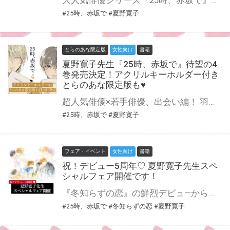
大人気俳優シリーズ『25時、赤坂で』、最新5巻が特装版・通常版同時発売！ 特装版はなんと20P小冊子付き♪ とらのあなでは刊行を記念してアクリルキーホルダー付きとらのあな限定版を発売致します♥ 池袋店・通販にて予約開始！とらのあな限定版は数量限定生産となりますので、お早めにご予約下さい！
#25時、赤坂で
#夏野寛子
とらのあな限定版
女性向け
書籍
夏野寛子先生『25時、赤坂で』待望の4
巻発売決定！アクリルキーホルダー付き
とらのあな限定版も♥
超人気俳優×若手俳優、出会い編！ 羽山麻水と白崎由岐は大学の映研メンバーの結婚式出席のために帰省することにした。 久しぶりの実家が居心地悪い羽山は、ふと白崎との出会いを思い出す。 ーー地元大学の映研で羽山が３年生の時、１年生の白崎は入部してきた。 卒業までに話したのは1度きり。 しかしその間、2人はお互いの演じる姿を見つめ続けていてーー。 山瀬＆佐久間の意外な一夜を描いた番外編も収録！ 大人気俳優シリーズ『25時、赤坂で』に待望の4巻が登場！ とらのあなでは刊行を記念してアクリルキーホルダー付きとらのあな限定版を発売致します♥ 店舗・通販にて予約開始！とらのあな限定版は数量限定生産となりますので、お早めにご予約下さい！
#25時、赤坂で
#夏野寛子
フェア・イベント
女性向け
書籍
祝！デビュー5周年♡ 夏野寛子先生スペ
シャルフェア開催です！
『冬知らずの恋』の鮮烈デビュ―から第一線を走り続ける夏野寛子先生。 2021年に人気シリーズ『25時、赤坂で』の3巻も発売となり、今年はついにデビュー5周年！ とらのあなでは夏野寛子先生のデビュー5周年を記念して、スペシャルフェアを開催いたします♥ 6月24日(金)～ 特典復刻フェア開始 6月24日(金)～ 当選者氏名&直筆サイン入りグッズ抽選フェア開始 8月25日(木)～ 完全受注生産グッズ受付開始 8月25日(木)～ WEBサイン会申し込み受付開始 ……と、6月からデビュー月の8月へ向けててんこ盛り☆ 皆さんも一緒にモリモリ盛り上がりましょう！ 詳細は各ページをご確認下さいませ♪
#25時、赤坂で
#冬知らずの恋
#夏野寛子