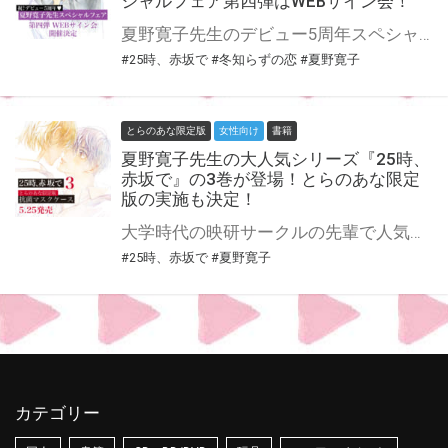
シャルフェア第四弾はWEBサイン会！
夏野寛子先生のデビュー5周年スペシャルフェア第四弾はWEBサイン会の開催！ 『冬知らずの恋』『25時、赤坂で』両タイトルにてWEBサイン会が決定です！ この貴重な機会、皆様ぜひ奮ってご応募くださいませ☆
#25時、赤坂で
#冬知らずの恋
#夏野寛子
とらのあな限定版
女性向け
書籍
夏野寛子先生の大人気シリーズ『25時、
赤坂で』の3巻が登場！とらのあな限定
版の実施も決定！
大学時代の映研サークルの先輩で人気俳優・羽山麻水と後輩の若手俳優・白崎由岐は、BLドラマ『昼のゆめ』共演がきっかけで恋人同士に。 仕事に厳しい演出家・原田に絞られて、活路が見えない白崎だったが……。 大人気俳優シリーズ『25時、赤坂で』に待望の3巻が登場！ 20Pの小冊子付き特装版も同時刊行！ とらのあなでは刊行を記念して抗菌マスクケース付きとらのあな限定版を発売致します♡ さらに通常特典として描き下ろし入り4Pリーフレットが付属いたします。 各店・通販にて予約開始！とらのあな限定版は数量限定生産となりますので、お早めにご予約下さい♪
#25時、赤坂で
#夏野寛子
カテゴリー