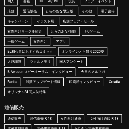
同人
書籍
CD・BD/DVD
玩具
フェア・イベント
店舗
通信販売
とらのあな限定版
その他
電子書籍
キャンペーン
イラスト展
店舗フェア・セール
女性向けサークル紹介
とらのあな×韓国
PCゲーム
一般ゲーム
女性向け
アプリ
BL初心者におすすめコミック
オンラインとら祭り2020夏
大感謝祭
ツクルノモリ
同人アンケート
B-Awesome(ビーオーサム）インタビュー
今日のメルマガ
Fantia
通販アップデート情報
印刷所インタビュー
Creatia
オリジナルBL同人誌特集
通信販売
通信販売
通信販売 R-18
女性向け通販
女性向け通販 R-18
電子書籍販売
電子書籍販売 R-18
女性向け電子書籍販売