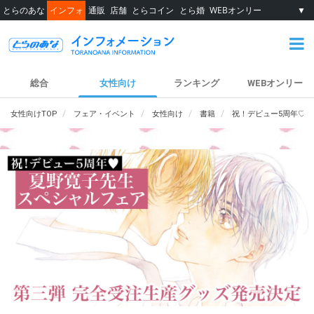
とらのあな
インフォ
通販
店舗
とらコイン
とら婚
WEBオンリー
▼
総合
女性向け
ランキング
WEBオンリー
女性向けTOP
フェア・イベント
女性向け
書籍
祝！デビュー5周年♡