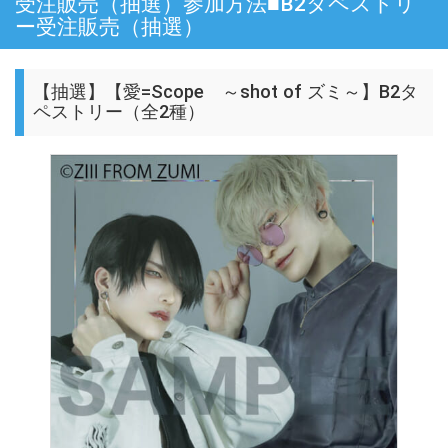
受注販売（抽選）参加方法■B2タペストリ
ー受注販売（抽選）
【抽選】【愛=Scope ～shot of ズミ～】B2タ
ペストリー（全2種）