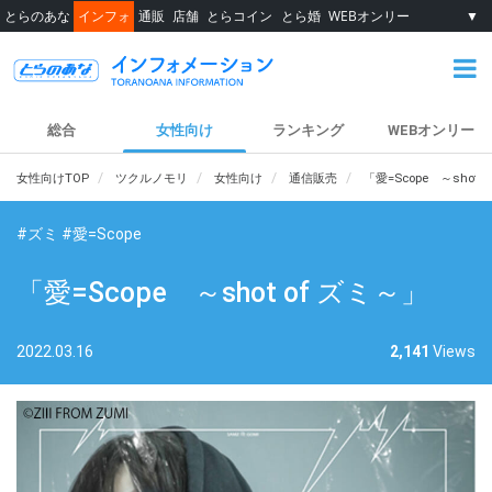
とらのあな
インフォ
通販
店舗
とらコイン
とら婚
WEBオンリー
▼
総合
女性向け
ランキング
WEBオンリー
女性向けTOP
ツクルノモリ
女性向け
通信販売
「愛=Scope ～shot 
#ズミ
#愛=Scope
「愛=Scope ～shot of ズミ～」
2022.03.16
2,141
Views