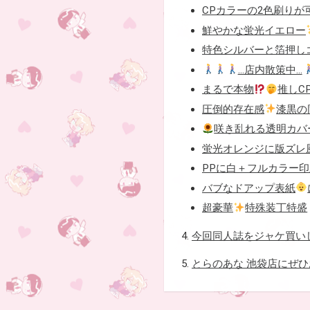
CPカラーの2色刷りが
鮮やかな蛍光イエロー
特色シルバーと箔押し
…店内散策中…
まるで本物
推しC
圧倒的存在感
漆黒の
咲き乱れる透明カバ
蛍光オレンジに版ズレ
PPに白＋フルカラー
バブなドアップ表紙
超豪華
特殊装丁特盛
4.
今回同人誌をジャケ買い
5.
とらのあな 池袋店にぜ