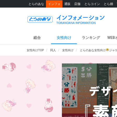
とらのあな
インフォ
通販
店舗
とらコイン
とら婚
総合
女性向け
ランキング
WEB
女性向けTOP
同人
女性向け
とらのあな女性向け
ジャ