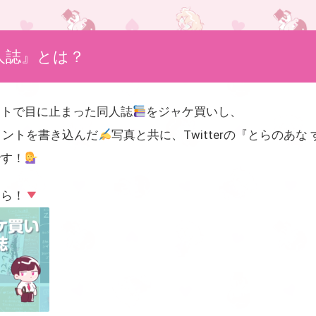
人誌』とは？
ントで目に止まった同人誌
をジャケ買いし、
イントを書き込んだ
写真と共に、Twitterの『とらのあ
です！
ちら！