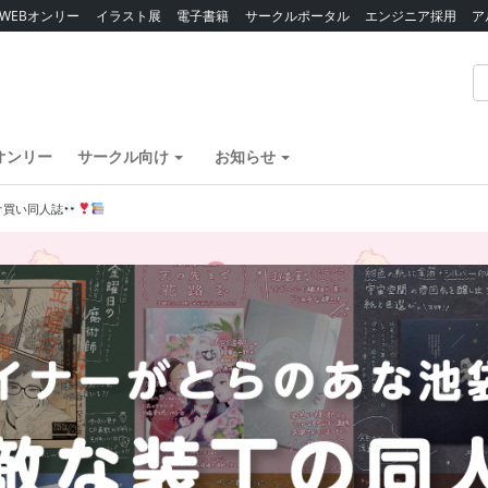
WEBオンリー
イラスト展
電子書籍
サークルポータル
エンジニア採用
ア
オンリー
サークル向け
お知らせ
ケ買い同人誌