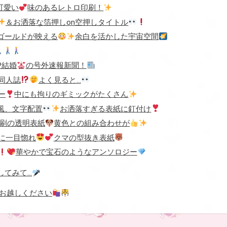
可愛い
味のあるレトロ印刷！
＆お洒落な箔押しon空押しタイトル
ゴールドが映える
余白を活かした宇宙空間
P結婚
の号外速報新聞！
同人誌
よく見ると…
ー
中にも拘りのギミックがたくさん
風、文字配置
お洒落すぎる表紙に釘付け
印刷の透明表紙
黄色との組み合わせが
に一目惚れ
クマの型抜き表紙
華やかで宝石のようなアンソロジー
してみて…
ひお越しください