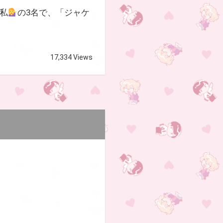
私
の3名で、「ジャケ
17,334 Views