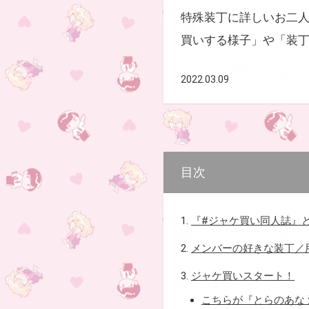
特殊装丁に詳しいお二
買いする様子」や「装
2022.03.09
目次
1.
『#ジャケ買い同人誌』
2.
メンバーの好きな装丁／
3.
ジャケ買いスタート！
こちらが『とらのあな