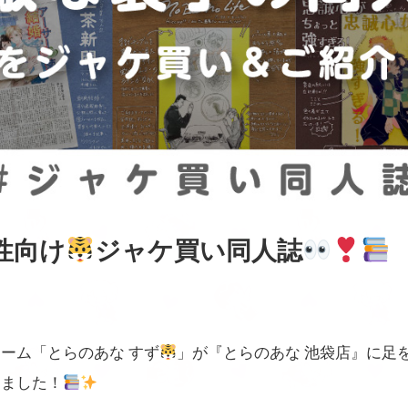
性向け
ジャケ買い同人誌
ーム「とらのあな すず
」が『とらのあな 池袋店』に足
きました！