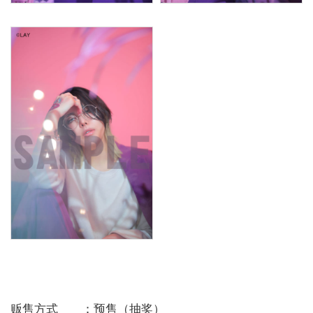
贩售方式 ：预售（抽奖）