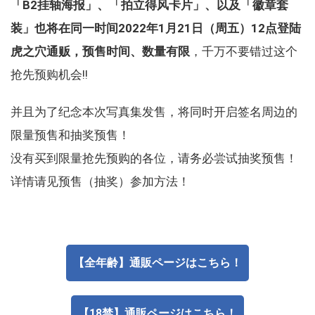
「B2挂轴海报」、「拍立得风卡片」、以及「徽章套
装」也将在同一时间2022年1月21日（周五）12点登陆
虎之穴通贩，预售时间、数量有限
，千万不要错过这个
抢先预购机会!!
并且为了纪念本次写真集发售，将同时开启签名周边的
限量预售和抽奖预售！
没有买到限量抢先预购的各位，请务必尝试抽奖预售！
详情请见预售（抽奖）参加方法！
【全年齢】通販ページはこちら！
【18禁】通販ページはこちら！