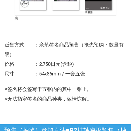
裏
贩售方式 ：亲笔签名商品预售（抢先预购・数量有
限）
价格 ：2,750日元(含税)
尺寸 ：54x86mm / 一套五张
※签名将会签写于五张内的其中一张上。
※无法指定签名的商品种类，敬请谅解。
预售（抽奖）参加方法■B2挂轴海报预售（抽