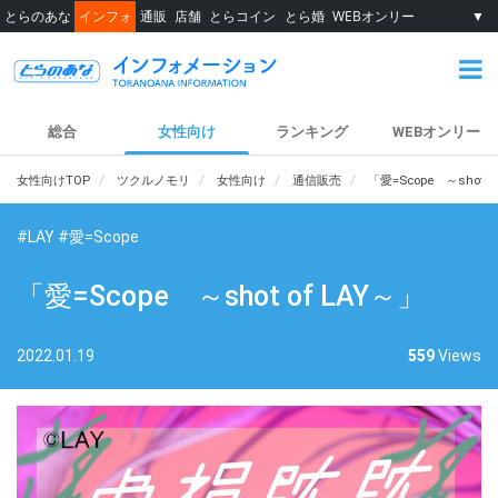
とらのあな
インフォ
通販
店舗
とらコイン
とら婚
WEBオンリー
▼
総合
女性向け
ランキング
WEBオンリー
女性向けTOP
ツクルノモリ
女性向け
通信販売
「愛=Scope ～shot o
#LAY
#愛=Scope
「愛=Scope ～shot of LAY～」
2022.01.19
559
Views