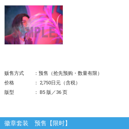
贩售方式 ：预售（抢先预购・数量有限）
价格 ： 2,750日元（含税）
版型 ： B5 版／36 页
徽章套装 预售【限时】