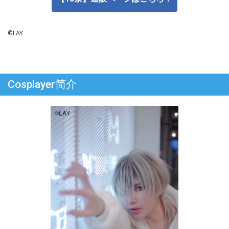
©LAY
Cosplayer简介