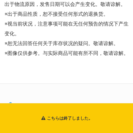
出于物流原因，发售日期可以会产生变化。敬请谅解。
※出于商品性质，恕不接受任何形式的退换货。
※视当前状况，注意事项可能在无任何预告的情况下产生
变化。
※恕无法回答任何关于库存状况的疑问。敬请谅解。
※图像仅供参考。与实际商品可能有所不同，敬请谅解。
関連記事
こちらは終了しました。
ツクルノモリ
女性向け
通信販売
「愛=Scope ～shot of マキセ～」※英