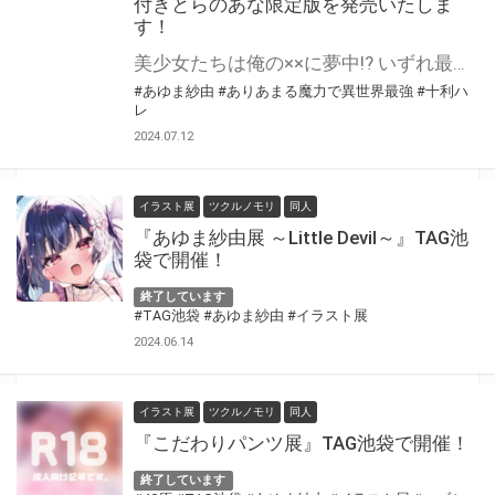
付きとらのあな限定版を発売いたしま
す！
美少女たちは俺の××に夢中!? いずれ最強へ至る異世界ハーレム英雄譚！ オーバーラップより 『ありあまる魔力で異世界最強１ ワケあり美少女たちは俺がいないとダメらしい』が7月25日(木)に発売！ とらのあなでは発売を記念して「特製A3タペストリー付き」とらのあな限定版を発売いたします。 とらのあな限定版の数は限られていますので是非お早めにお求めください！
#あゆま紗由
#ありあまる魔力で異世界最強
#十利ハ
レ
2024.07.12
イラスト展
ツクルノモリ
同人
『あゆま紗由展 ～Little Devil～』TAG池
袋で開催！
終了しています
#TAG池袋
#あゆま紗由
#イラスト展
2024.06.14
イラスト展
ツクルノモリ
同人
『こだわりパンツ展』TAG池袋で開催！
終了しています