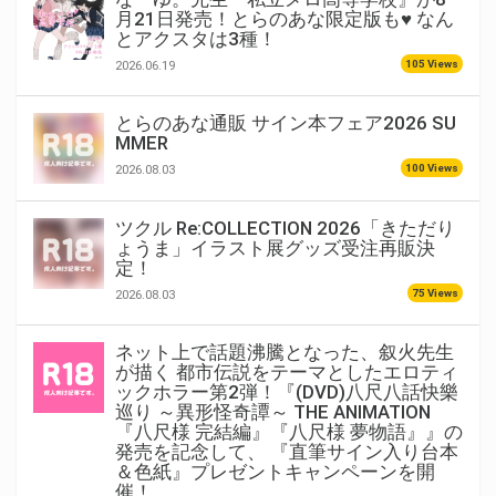
月21日発売！とらのあな限定版も♥ なん
とアクスタは3種！
105 Views
2026.06.19
とらのあな通販 サイン本フェア2026 SU
MMER
100 Views
2026.08.03
ツクル Re:COLLECTION 2026「きただり
ょうま」イラスト展グッズ受注再販決
定！
75 Views
2026.08.03
ネット上で話題沸騰となった、叙火先生
が描く 都市伝説をテーマとしたエロティ
ックホラー第2弾！『(DVD)八尺八話快樂
巡り ～異形怪奇譚～ THE ANIMATION
『八尺様 完結編』『八尺様 夢物語』』の
発売を記念して、 『直筆サイン入り台本
＆色紙』プレゼントキャンペーンを開
催！