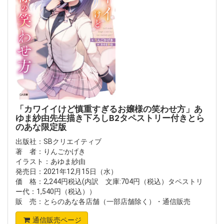
「カワイイけど慎重すぎるお嬢様の笑わせ方」あ
ゆま紗由先生描き下ろしB2タペストリー付きとら
のあな限定版
出版社：SBクリエイティブ
著 者：りんごかげき
イラスト：あゆま紗由
発売日：2021年12月15日（水）
価 格：2,244円税込(内訳 文庫:704円（税込）タペストリ
ー代：1,540円（税込））
販 売：とらのあな各店舗（一部店舗除く）・通信販売
通信販売ページ