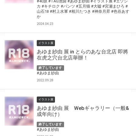
#40原
#TAG池袋
#あゆま紗由
#イラスト展
#エゾシ
カ
#キチロク
#パンツ
#五月猫
#大嘘
#宮瀬まひろ
#
山石18
#村上水軍
#相川たつき
#神奈月昇
#色谷あす
か
2024.04.23
イラスト展
あゆま紗由 展 in とらのあな台北店 即將
在虎之穴台北店舉辦！
終了しています
#あゆま紗由
2022.09.28
イラスト展
あゆま紗由 展 Webギャラリー（一般&
成年向け）
終了しています
#あゆま紗由