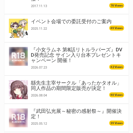
70 Views
2017.11.13
イベント会場での委託受付のご案内
49 Views
2025.11.22
『小女ラムネ 第8話リトルラバーズ』DV
D発売記念 サイン入り台本プレゼントキ
ャンペーン 開催！
42 Views
2026.07.23
緜先生主宰サークル「あったかタオル」
同人作品の期間限定販売が決定！
40 Views
2026.08.04
『武田弘光展～秘密の感射祭～』開催決
定！
39 Views
2025.05.12