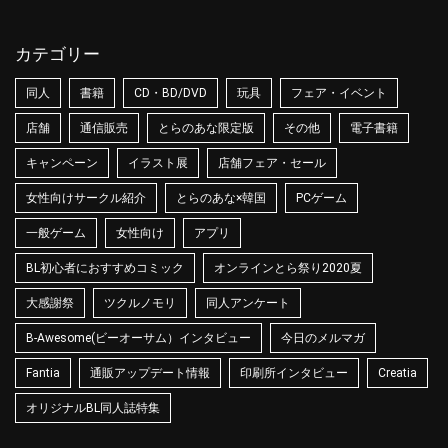
カテゴリー
同人
書籍
CD・BD/DVD
玩具
フェア・イベント
店舗
通信販売
とらのあな限定版
その他
電子書籍
キャンペーン
イラスト展
店舗フェア・セール
女性向けサークル紹介
とらのあな×韓国
PCゲーム
一般ゲーム
女性向け
アプリ
BL初心者におすすめコミック
オンラインとら祭り2020夏
大感謝祭
ツクルノモリ
同人アンケート
B-Awesome(ビーオーサム）インタビュー
今日のメルマガ
Fantia
通販アップデート情報
印刷所インタビュー
Creatia
オリジナルBL同人誌特集