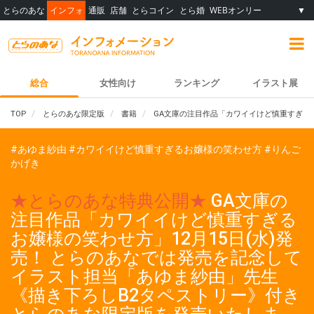
とらのあな
インフォ
通販
店舗
とらコイン
とら婚
WEBオンリー
▼
総合
女性向け
ランキング
イラスト展
TOP
とらのあな限定版
書籍
GA文庫の注目作品「カワイイけど慎重すぎる
#あゆま紗由
#カワイイけど慎重すぎるお嬢様の笑わせ方
#りんご
かげき
★とらのあな特典公開★
GA文庫の
注目作品「カワイイけど慎重すぎる
お嬢様の笑わせ方」12月15日(水)発
売！ とらのあなでは発売を記念して
イラスト担当「あゆま紗由」先生
《描き下ろしB2タペストリー》付き