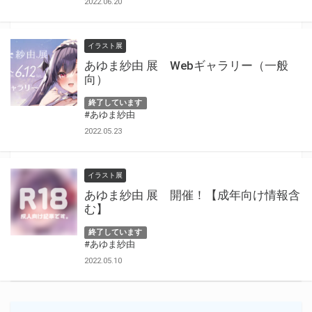
2022.06.20
イラスト展
あゆま紗由 展 Webギャラリー（一般
向）
終了しています
#あゆま紗由
2022.05.23
イラスト展
あゆま紗由 展 開催！【成年向け情報含
む】
終了しています
#あゆま紗由
2022.05.10