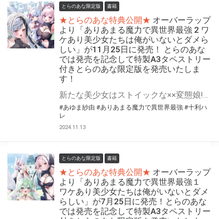
とらのあな限定版
書籍
★とらのあな特典公開★
オーバーラップ
より「ありあまる魔力で異世界最強 2 ワ
ケあり美少女たちは俺がいないとダメら
しい」が11月25日に発売！ とらのあな
では発売を記念して特製A3タペストリー
付きとらのあな限定版を発売いたしま
す！
新たな美少女はストイックな××変態娘!? いずれ最強へ至る異世界ハーレム、第２幕！ オーバーラップより 『ありあまる魔力で異世界最強 2 ワケあり美少女たちは俺がいないとダメらしい』が11月25日(月)に発売！ とらのあなでは発売を記念して「特製A3タペストリー付き」とらのあな限定版を発売いたします。 とらのあな限定版の数は限られていますので是非お早めにお求めください！
#あゆま紗由
#ありあまる魔力で異世界最強
#十利ハ
レ
2024.11.13
とらのあな限定版
書籍
★とらのあな特典公開★
オーバーラップ
より「ありあまる魔力で異世界最強１
ワケあり美少女たちは俺がいないとダメ
らしい」が7月25日に発売！とらのあな
では発売を記念して特製A3タペストリー