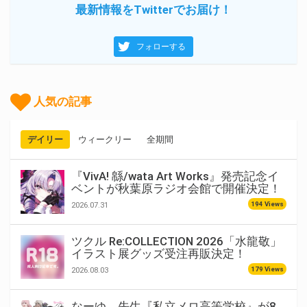
最新情報をTwitterでお届け！
フォローする
人気の記事
デイリー
ウィークリー
全期間
『VivA! 緜/wata Art Works』発売記念イ
ベントが秋葉原ラジオ会館で開催決定！
194 Views
2026.07.31
ツクル Re:COLLECTION 2026「水龍敬」
イラスト展グッズ受注再販決定！
179 Views
2026.08.03
なーゆ。先生『私立メロ高等学校』が8