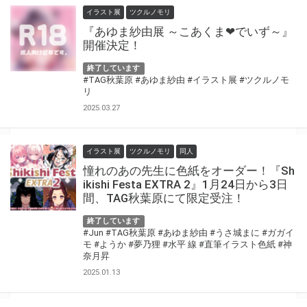
イラスト展
ツクルノモリ
『あゆま紗由展 ～こあくま❤︎でいず～』
開催決定！
終了しています
#TAG秋葉原
#あゆま紗由
#イラスト展
#ツクルノモ
リ
2025.03.27
イラスト展
ツクルノモリ
同人
憧れのあの先生に色紙をオーダー！『Sh
ikishi Festa EXTRA 2』1月24日から3日
間、TAG秋葉原にて限定受注！
終了しています
#Jun
#TAG秋葉原
#あゆま紗由
#うさ城まに
#ガガイ
モ
#ようか
#夢乃狸
#水平 線
#直筆イラスト色紙
#神
奈月昇
2025.01.13