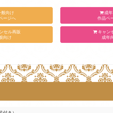
一般向け
成年
ページへ
作品ペ
ンセル再販
キャン
般向け
成年
装付き）