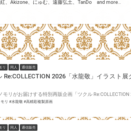
Akizone、にゅむ、遠藤弘土、TanDo and more…
モリ
同人
通信販売
 Re:COLLECTION 2026「水龍敬」イラス
ノモリ
#水龍敬
#高精彩複製原画
モリ
同人
通信販売