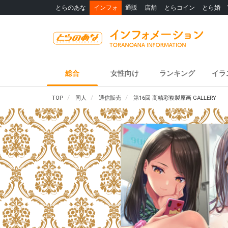
とらのあな
インフォ
通販
店舗
とらコイン
とら婚
総合
女性向け
ランキング
イラ
TOP
同人
通信販売
第16回 高精彩複製原画 GALLERY