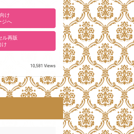
向け
ージへ
セル再販
向け
10,581 Views