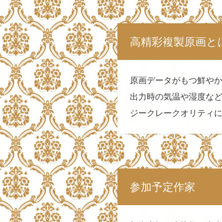
高精彩複製原画と
原画データがもつ鮮や
出力時の気温や湿度な
ジークレークオリティ
参加予定作家