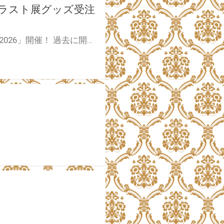
ま」イラスト展グッズ受注
ツクルノモリがお届けする特別再販企画「ツクル Re:COLLECTION 2026」開催！ 過去に開催された『きただりょうま初個展』『きただりょうま展2』にて販売されたオリジナルグッズのとらのあな通販での受注再販が決定いたしました！ 多くのお客様から寄せられた再販希望にお応えし、人気の高かった既存ラインナップの復刻に加え、今回の企画を記念した新規アイテムも登場いたします。 過去の個展にお越しいただけなかった方や、最近ファンになられた方も、この機会にぜひご利用ください。