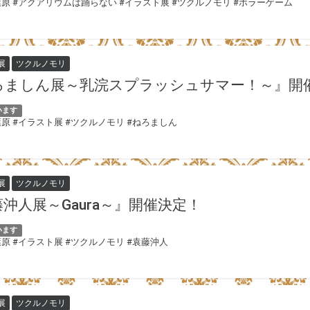
葉原
#アクアリウムは踊らない
#イラスト展
#ツクルノモリ
#ホラーゲーム
展
ツクルノモリ
ろましん展～乳浣スプラッシュサマー！～』開
います
葉原
#イラスト展
#ツクルノモリ
#ねろましん
展
ツクルノモリ
沖人展～Gaura～』開催決定！
います
葉原
#イラスト展
#ツクルノモリ
#袁藤沖人
展
ツクルノモリ