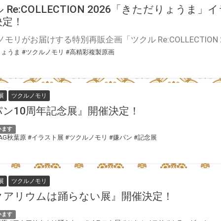
 Re:COLLECTION 2026「きただりょう
決定！
りょうま
#ツクルノモリ
#高精彩複製原画
展
ツクルノモリ
パン10周年記念展』開催決定！
います
TAG秋葉原
#イラスト展
#ツクルノモリ
#嫌パン
#記念展
展
ツクルノモリ
クアリウムは踊らない展』開催決定！
います