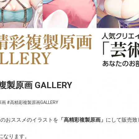
複製原画 GALLERY
原画
#高精彩複製原画GALLERY
様のおススメのイラストを
「高精彩複製原画」
にして販売致
になります。