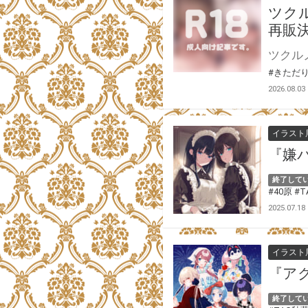
ツクル
再販
#きただ
2026.08.03
イラスト
『嫌
終了して
#40原
#
2025.07.18
イラスト
『ア
終了して