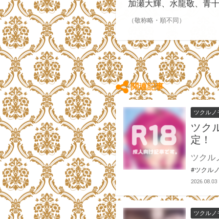
加瀬大輝、水龍敬、青十紅、
（敬称略・順不同）
関連記事
ツクルノ
ツクル
定！
#ツクル
2026.08.03
ツクルノ