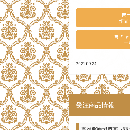
作品
キャ
一
2021.09.24
受注商品情報
高精彩複製原画（額