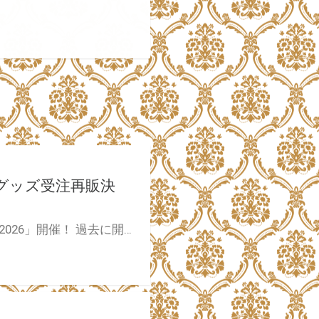
ト展グッズ受注再販決
ツクルノモリがお届けする特別再販企画「ツクル Re:COLLECTION 2026」開催！ 過去に開催された水龍敬イラスト展『水龍敬ランドの世界2』にて販売されたオリジナルグッズのとらのあな通販での受注再販が決定いたしました！ 多くのお客様から寄せられた再販希望にお応えし、ファンの皆様に大好評を博した既存ラインナップを特別復刻いたします。 過去のイラスト展にお越しいただけなかった方や、新たに『水龍敬ランド』の世界に魅了された方も、この貴重な機会にぜひお買い求めください！