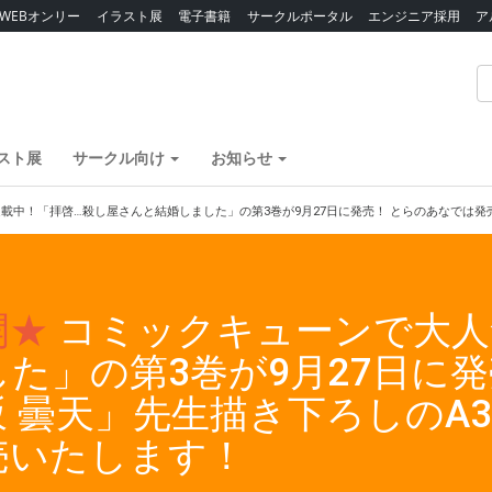
WEBオンリー
イラスト展
電子書籍
サークルポータル
エンジニア採用
ア
スト展
サークル向け
お知らせ
載中！「拝啓…殺し屋さんと結婚しました」の第3巻が9月27日に発売！ とらのあなでは
開★
コミックキューンで大人
た」の第3巻が9月27日に発
 曇天」先生描き下ろしのA
売いたします！