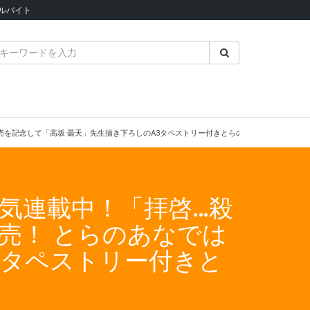
ルバイト
発売を記念して「高坂 曇天」先生描き下ろしのA3タペストリー付きとらのあな限定版を発売
気連載中！「拝啓…殺
売！ とらのあなでは
3タペストリー付きと