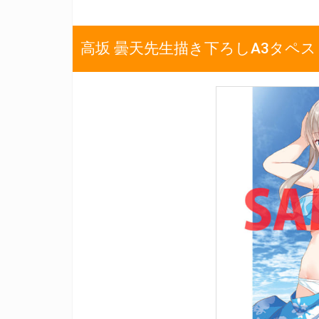
高坂 曇天先生描き下ろしA3タペ