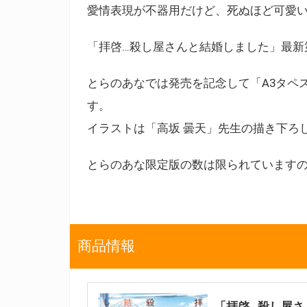
愛情表現が不器用だけど、死ぬほど可愛い
「拝啓…殺し屋さんと結婚しました」最新第
とらのあなでは発売を記念して「A3タペ
す。
イラストは「高坂 曇天」先生の描き下ろ
とらのあな限定版の数は限られています
商品情報
「拝啓…殺し屋さ