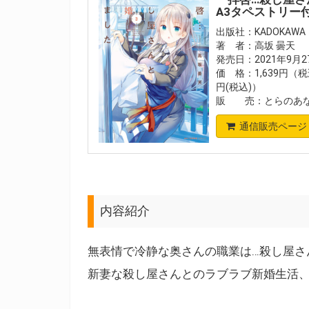
A3タペストリー
出版社：KADOKAWA
著 者：高坂 曇天
発売日：2021年9月
価 格：1,639円（税
円(税込)）
販 売：とらのあな
通信販売ページ
内容紹介
無表情で冷静な奥さんの職業は…殺し屋さん
新妻な殺し屋さんとのラブラブ新婚生活