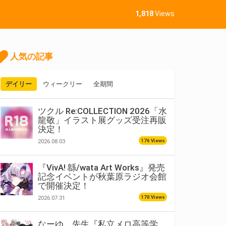
1,818
Views
人気の記事
デイリー
ウィークリー
全期間
ツクル Re:COLLECTION 2026「水
龍敬」イラスト展グッズ受注再販
決定！
176 Views
2026.08.03
『VivA! 緜/wata Art Works』発売
記念イベントが秋葉原ラジオ会館
で開催決定！
170 Views
2026.07.31
なーゆ。先生『私立メロ高等学