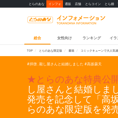
とらのあな
インフォ
通販
店舗
とらコイン
とら婚
総合
女性向け
ランキング
イラ
TOP
とらのあな限定版
書籍
コミックキューンで大人気連
#拝啓…殺し屋さんと結婚しました
#高坂曇天
★とらのあな特典公
し屋さんと結婚しまし
発売を記念して「高坂
らのあな限定版を発