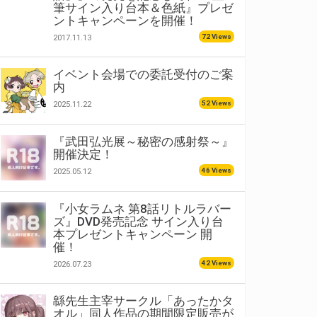
筆サイン入り台本＆色紙』プレゼ
ントキャンペーンを開催！
72 Views
2017.11.13
イベント会場での委託受付のご案
内
52 Views
2025.11.22
『武田弘光展～秘密の感射祭～』
開催決定！
46 Views
2025.05.12
『小女ラムネ 第8話リトルラバー
ズ』DVD発売記念 サイン入り台
本プレゼントキャンペーン 開
催！
42 Views
2026.07.23
緜先生主宰サークル「あったかタ
オル」同人作品の期間限定販売が