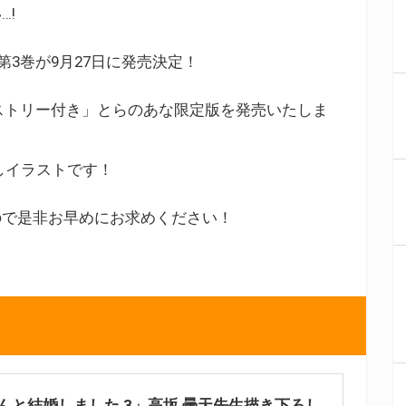
…!
3巻が9月27日に発売決定！
ストリー付き」とらのあな限定版を発売いたしま
しイラストです！
ので是非お早めにお求めください！
んと結婚しました 3」高坂 曇天先生描き下ろし