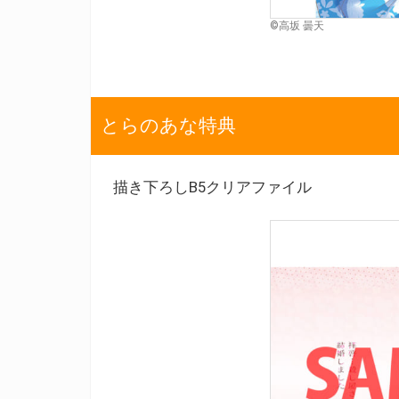
©高坂 曇天
とらのあな特典
描き下ろしB5クリアファイル