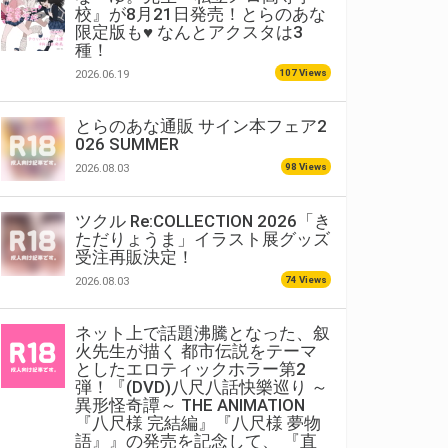
校』が8月21日発売！とらのあな
限定版も♥ なんとアクスタは3
種！
107 Views
2026.06.19
とらのあな通販 サイン本フェア2
026 SUMMER
98 Views
2026.08.03
ツクル Re:COLLECTION 2026「き
ただりょうま」イラスト展グッズ
受注再販決定！
74 Views
2026.08.03
ネット上で話題沸騰となった、叙
火先生が描く 都市伝説をテーマ
としたエロティックホラー第2
弾！『(DVD)八尺八話快樂巡り ～
異形怪奇譚～ THE ANIMATION
『八尺様 完結編』『八尺様 夢物
語』』の発売を記念して、 『直