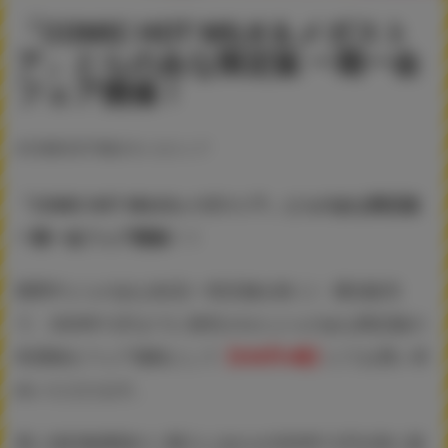
「COMIC HOT MILK＆メガスト
ア」とらのあな限定版 一期一会
フェア開催！
#COMICHOTMILK
#メガストア
「COMIC HOT MILK＆メガストア」とらのあな限定版
一期一会フェア開催！！
期間中とらのあな各店(一部店舗を除く)・通信販売
で、2020年12月までに発売されたとらのあな限定版の
有償物をフェア価格として
【500円+税】
にてお買い求
めいただけます。
更に他対象書籍のご購入とあわせ2020年12月以前に販