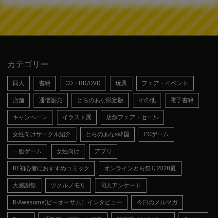
カテゴリー
同人
書籍
CD・BD/DVD
玩具
フェア・イベント
店舗
通信販売
とらのあな限定版
その他
電子書籍
キャンペーン
イラスト展
店舗フェア・セール
女性向けサークル紹介
とらのあな×韓国
PCゲーム
一般ゲーム
女性向け
アプリ
BL初心者におすすめコミック
オンラインとら祭り2020夏
大感謝祭
ツクルノモリ
同人アンケート
B-Awesome(ビーオーサム）インタビュー
今日のメルマガ