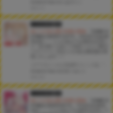
#COMICHOTMILK
#からあげチャン
2025.11.19
とらのあな限定版
書籍
★とらのあな購入特典公開★
『COMIC H
OTMILK 2025年12月号』10月31日(金)発
売決定！！ とらのあなでは発売を記念し
て《玉乃井ぺろめくり先生イラストB2タ
ペストリー》付きとらのあな限定版を発
売いたします！！
コアマガジンの人気成年コミック誌 『COMIC HOTMILK 2025年12月号』が10月31日(金)に発売！！！ とらのあなでは発売を記念して、玉乃井ぺろめくり先生のイラストをタペストリー化！ 《玉乃井ぺろめくり先生イラストB2タペストリー》付き限定版をご用意しました！！ お買い逃がしのないよう、是非お求めください！
#COMICHOTMILK
#玉乃井ぺろめくり
2025.10.20
とらのあな限定版
書籍
★とらのあな購入特典公開★
『COMIC H
OTMILK 2025年8月号』7月2日(水)発売
決定！！ とらのあなでは発売を記念して