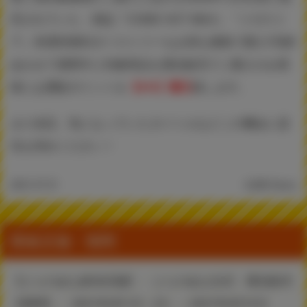
売されていた、雑誌『COMIC HOT MILK』『メガスト
ア』有償特典B2タペストリーもお得な価格で購入可能!!
あわせて期間中に対象商品を通信販売でご購入のお客
様には通販ポイントを
【6％】還元
致します。
まだ未読、気になっていたタイトルなどこの機会に是
非お求めください！
2021.07.31
4,288 Views
開催店舗・期間
【とらのあな参加店舗】： とらのあな全店・通信販売
【期間】： 2021年8月1日（日）～2021年8月31日