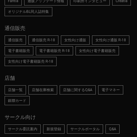
Fantia
通販アップデート情報
印刷所インタビュー
Creatia
オリジナルBL同人誌特集
通信販売
通信販売
通信販売 R-18
女性向け通販
女性向け通販 R-18
電子書籍販売
電子書籍販売 R-18
女性向け電子書籍販売
女性向け電子書籍販売 R-18
店舗
店舗一覧
店舗在庫検索
店舗に関するQ&A
電子マネー
銀聯カード
サークル向け
サークル委託案内
新規登録
サークルポータル
Q&A