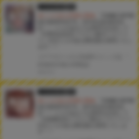
とらのあな限定版
書籍
★とらのあな特典公開★
『COMIC HOTM
ILK 2025年6月号』5月2日(金)発売決
定！！ とらのあなでは発売を記念して
《牛野缶詰先生イラストB2タペストリ
ー》付きとらのあな限定版を発売いたし
ます！！
コアマガジンの人気成年コミック誌 『COMIC HOTMILK 2025年6月号』が5月2日(金)に発売！！！ とらのあなでは今号も発売を記念して、牛野缶詰先生のイラストをタペストリー化！ 《牛野缶詰先生イラストB2タペストリー》付き限定版をご用意しました！！ お買い逃がしのないよう、是非お求めください！
#COMICHOTMILK
#牛野缶詰
2025.04.16
とらのあな限定版
書籍
★とらのあな特典公開★
『COMIC HOTM
ILK 2025年5月号』4月2日(水)発売決
定！！ とらのあなでは発売を記念して
《水龍敬先生イラストB2タペストリー》
付きとらのあな限定版を発売いたしま
す！！