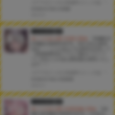
コアマガジンの人気成年コミック誌 『COMIC HOTMILK 2025年5月号』が4月2日(水)に発売！！！ とらのあなでは今号も発売を記念して、水龍敬先生のイラストをタペストリー化！ 《水龍敬先生イラストB2タペストリー》付き限定版をご用意しました！！ お買い逃がしのないよう、是非お求めください！
#COMICHOTMILK
#水龍敬
2025.03.18
とらのあな限定版
書籍
★とらのあな購入特典公開★
『COMIC H
OTMILK 2025年4月号』3月1日(土)発売
決定！！ とらのあなでは発売を記念して
《滝美梨香先生イラストB2タペストリ
ー》付きとらのあな限定版を発売いたし
ます！！
コアマガジンの人気成年コミック誌 『COMIC HOTMILK 2025年4月号』が3月1日(土)に発売！！！ とらのあなでは今号も発売を記念して、滝美梨香先生のイラストをタペストリー化！ 《滝美梨香先生イラストB2タペストリー》付き限定版をご用意しました！！ お買い逃がしのないよう、是非お求めください！
#COMICHOTMILK
#滝美梨香
2025.02.13
とらのあな限定版
書籍
★とらのあな購入特典画像公開★
『CO
MIC HOTMILK 2025年3月号』1月31日