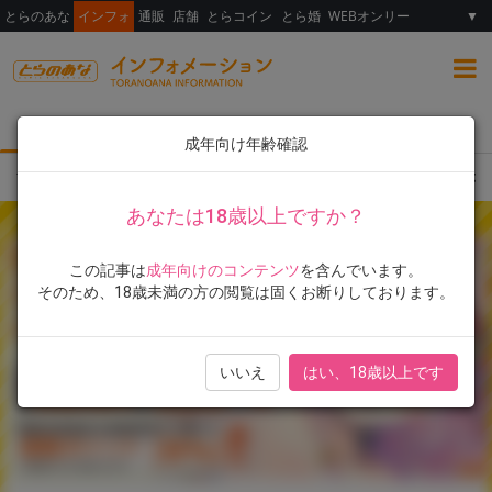
とらのあな
インフォ
通販
店舗
とらコイン
とら婚
WEBオンリー
▼
総合
女性向け
ランキング
イラスト展
成年向け年齢確認
TOP
とらのあな限定版
フェア・イベント
書籍
「COMIC HOT M
あなたは18歳以上ですか？
この記事は
成年向けのコンテンツ
を含んでいます。
そのため、18歳未満の方の閲覧は固くお断りしております。
いいえ
はい、18歳以上です