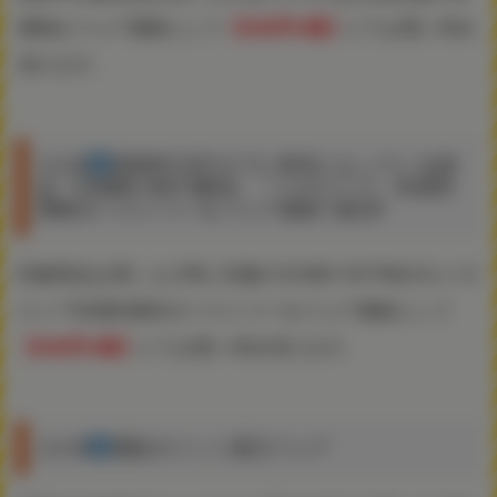
償物をフェア価格として
【500円+税】
にてお買い求め
頂けます。
その2
2020年12月までに発売になっている雑
誌『COMIC HOT MILK』『メガストア』有償特
典B2タペストリーをフェア価格で販売!
対象商品お買い上げ時に対象のCOMIC HOTMILK＆メガ
ストア有償特典B2タペストリーをフェア価格として
【500円+税】
にてお買い求め頂けます。
その3
通販ポイント還元フェア