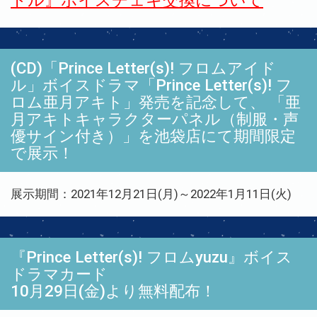
ドル』ボイスチェキ交換について
(CD)「Prince Letter(s)! フロムアイド
ル」ボイスドラマ「Prince Letter(s)! フ
ロム亜月アキト」発売を記念して、 「亜
月アキトキャラクターパネル（制服・声
優サイン付き）」を池袋店にて期間限定
で展示！
展示期間：2021年12月21日(月)～2022年1月11日(火)
『Prince Letter(s)! フロムyuzu』ボイス
ドラマカード
10月29日(金)より無料配布！