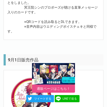
とをしました。
冥王院シンのプロポーズが聴ける直筆メッセージ
入りのカードです。
※QRコードを読み取るとDLできます。
※音声内容はウエディングボイスチェキと同様で
す。
9月1日販売作品
通販ページはこちら！
ツイートする
LINEで送る