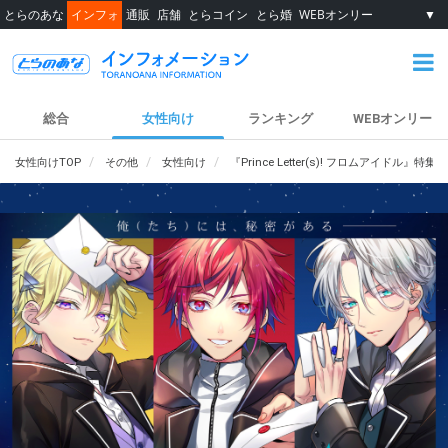
とらのあな
インフォ
通販
店舗
とらコイン
とら婚
WEBオンリー
▼
総合
女性向け
ランキング
WEBオンリー
女性向けTOP
その他
女性向け
『Prince Letter(s)! フロムアイドル』特集