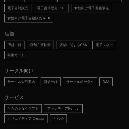
電子書籍販売
電子書籍販売 R-18
女性向け電子書籍販売
女性向け電子書籍販売 R-18
店舗
店舗一覧
店舗在庫検索
店舗に関するQ&A
電子マネー
銀聯カード
サークル向け
サークル委託案内
新規登録
サークルポータル
Q&A
サービス
とらのあなクラフト
ファンティア[Fantia]
クリエイティア[Creatia]
とら婚