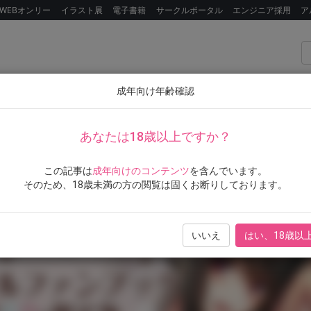
WEBオンリー
イラスト展
電子書籍
サークルポータル
エンジニア採用
ア
成年向け年齢確認
スト展
サークル向け
お知らせ
“アマカノ2”のビジュアルファンブックが登場！！ 『アマカノ2 ビジュアルファンブック』&
あなたは18歳以上ですか？
この記事は
成年向けのコンテンツ
を含んでいます。
そのため、18歳未満の方の閲覧は固くお断りしております。
いいえ
はい、18歳以