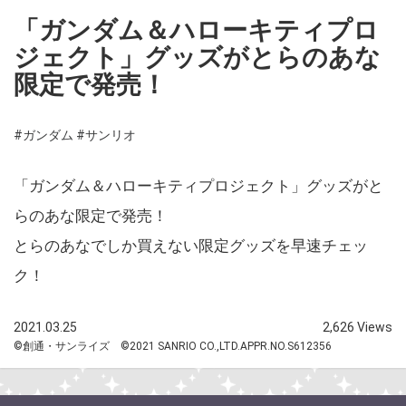
「ガンダム＆ハローキティプロ
ジェクト」グッズがとらのあな
限定で発売！
#ガンダム
#サンリオ
「ガンダム＆ハローキティプロジェクト」グッズがと
らのあな限定で発売！
とらのあなでしか買えない限定グッズを早速チェッ
ク！
2021.03.25
2,626 Views
©創通・サンライズ ©2021 SANRIO CO.,LTD.APPR.NO.S612356