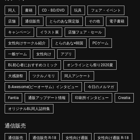
同人
書籍
CD・BD/DVD
玩具
フェア・イベント
店舗
通信販売
とらのあな限定版
その他
電子書籍
キャンペーン
イラスト展
店舗フェア・セール
女性向けサークル紹介
とらのあな×韓国
PCゲーム
一般ゲーム
女性向け
アプリ
BL初心者におすすめコミック
オンラインとら祭り2020夏
大感謝祭
ツクルノモリ
同人アンケート
B-Awesome(ビーオーサム）インタビュー
今日のメルマガ
Fantia
通販アップデート情報
印刷所インタビュー
Creatia
オリジナルBL同人誌特集
通信販売
通信販売
通信販売 R-18
女性向け通販
女性向け通販 R-18