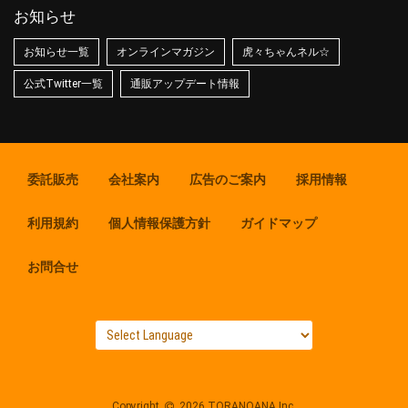
お知らせ
お知らせ一覧
オンラインマガジン
虎々ちゃんネル☆
公式Twitter一覧
通販アップデート情報
委託販売
会社案内
広告のご案内
採用情報
利用規約
個人情報保護方針
ガイドマップ
お問合せ
Copyright
2026 TORANOANA Inc.