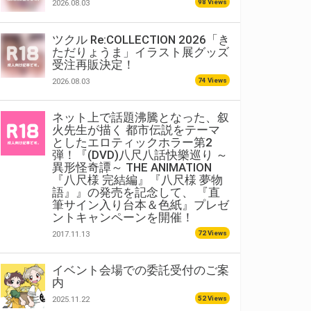
98 Views
2026.08.03
ツクル Re:COLLECTION 2026「き
ただりょうま」イラスト展グッズ
受注再販決定！
74 Views
2026.08.03
ネット上で話題沸騰となった、叙
火先生が描く 都市伝説をテーマ
としたエロティックホラー第2
弾！『(DVD)八尺八話快樂巡り ～
異形怪奇譚～ THE ANIMATION
『八尺様 完結編』『八尺様 夢物
語』』の発売を記念して、 『直
筆サイン入り台本＆色紙』プレゼ
ントキャンペーンを開催！
72 Views
2017.11.13
イベント会場での委託受付のご案
内
52 Views
2025.11.22