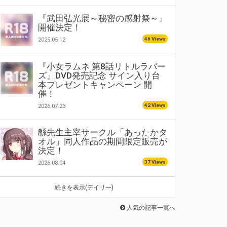
『武田弘光展～秘密の感射祭～』
開催決定！
46 Views
2025.05.12
『小女ラムネ 第8話リトルラバー
ズ』DVD発売記念 サイン入り台
本プレゼントキャンペーン 開
催！
42 Views
2026.07.23
緜先生主宰サークル「あったかタ
オル」同人作品の期間限定販売が
決定！
37 Views
2026.08.04
続きを表示(デイリー)
人気の記事一覧へ