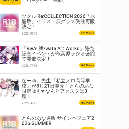
デイリー
ウィークリー
全期間
ツクル Re:COLLECTION 2026「水
龍敬」イラスト展グッズ受注再販
決定！
175 Views
2026.08.03
『VivA! 緜/wata Art Works』発売
記念イベントが秋葉原ラジオ会館
で開催決定！
168 Views
2026.07.31
なーゆ。先生『私立メロ高等学
校』が8月21日発売！とらのあな
限定版も♥ なんとアクスタは3
種！
107 Views
2026.06.19
とらのあな通販 サイン本フェア2
026 SUMMER