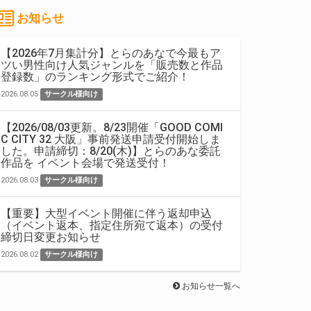
お知らせ
【2026年7月集計分】とらのあなで今最もア
ツい男性向け人気ジャンルを「販売数と作品
登録数」のランキング形式でご紹介！
2026.08.05
サークル様向け
【2026/08/03更新。8/23開催「GOOD COMI
C CITY 32 大阪」事前発送申請受付開始しま
した。申請締切：8/20(木)】とらのあな委託
作品を イベント会場で発送受付！
2026.08.03
サークル様向け
【重要】大型イベント開催に伴う返却申込
（イベント返本、指定住所宛て返本）の受付
締切日変更お知らせ
2026.08.02
サークル様向け
お知らせ一覧へ