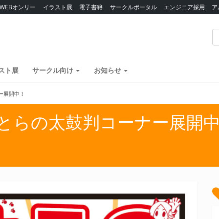
WEBオンリー
イラスト展
電子書籍
サークルポータル
エンジニア採用
ア
スト展
サークル向け
お知らせ
ー展開中！
月とらの太鼓判コーナー展開