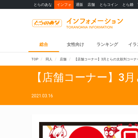
とらのあな
インフォ
通販
店舗
とらコイン
とら婚
総合
女性向け
ランキング
イラ
TOP
同人
店舗
【店舗コーナー】3月とらの太鼓判コーナ
【店舗コーナー】3
2021.03.16