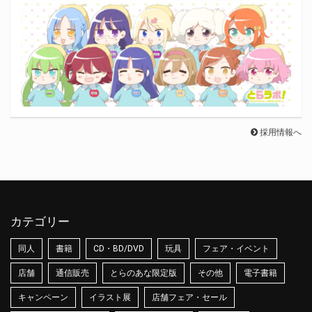
採用情報へ
カテゴリー
同人
書籍
CD・BD/DVD
玩具
フェア・イベント
店舗
通信販売
とらのあな限定版
その他
電子書籍
キャンペーン
イラスト展
店舗フェア・セール