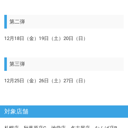
第二弾
12月18日（金）19日（土）20日（日）
第三弾
12月25日（金）26日（土）27日（日）
対象店舗