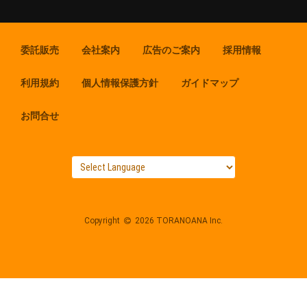
委託販売
会社案内
広告のご案内
採用情報
利用規約
個人情報保護方針
ガイドマップ
お問合せ
Copyright
2026 TORANOANA Inc.