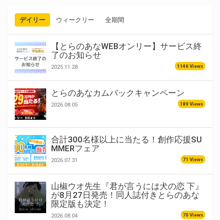
デイリー
ウィークリー
全期間
【とらのあなWEBオンリー】サービス終
了のお知らせ
1146 Views
2025.11.28
とらのあなカムバックキャンペーン
189 Views
2026.08.05
合計300名様以上に当たる！創作応援SU
MMERフェア
71 Views
2026.07.31
山椒ウオ先生『君が言うには犬の恋 下』
が8月27日発売！同人誌付きとらのあな
限定版も決定！
70 Views
2026.08.04