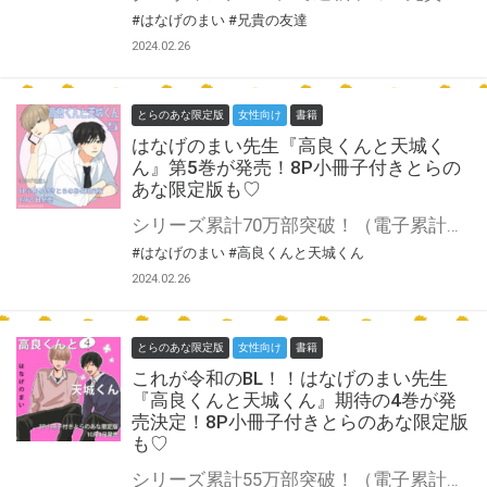
#はなげのまい
#兄貴の友達
2024.02.26
とらのあな限定版
女性向け
書籍
はなげのまい先生『高良くんと天城く
ん』第5巻が発売！8P小冊子付きとらの
あな限定版も♡
シリーズ累計70万部突破！（電子累計含む）「高良くんと天城くん」シリーズ待望の５巻、発売！！ 大人気BLの最新巻が発売！ハッピーな2人に急展開！？ はなげのまい先生新刊『高良くんと天城くん』第5巻が4月20日発売♥ とらのあなでは刊行を記念して描き下ろし8P小冊子付きとらのあな限定版を発売致します！ 各店・通販にて予約開始！とらのあな限定版は数量限定生産となりますので、お早めにご予約下さい！ ※初版には限定特典シールが付属します。 ※『兄貴の友達 僕らのおうち１』の付属シールの内容とは異なります。
#はなげのまい
#高良くんと天城くん
2024.02.26
とらのあな限定版
女性向け
書籍
これが令和のBL！！はなげのまい先生
『高良くんと天城くん』期待の4巻が発
売決定！8P小冊子付きとらのあな限定版
も♡
シリーズ累計55万部突破！（電子累計含む）「高良くんと天城くん」シリーズ待望の４巻、発売！！ 大人気BLの最新巻が発売！ 大切で、大好きだからこそ時にすれ違ったり思いを交わしあったり……2人の関係性がどんどん深まる4巻、描き下ろしも大充実です！！ これが令和のBL！！オールウェイズハッピー『高良くんと天城くん』第4巻が10月4日発売♥ とらのあなでは刊行を記念して描き下ろし8P小冊子付きとらのあな限定版を発売致します！ 各店・通販にて予約開始！とらのあな限定版は数量限定生産となりますので、お早めにご予約下さい！