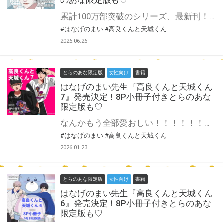
累計100万部突破のシリーズ、最新刊！ すれ違いと和解を繰り返しながら、少しずつ関係を深めていく高良と天城。 田中と香取、瀬川や山崎などクラスメイトたちも巻き込みながら、恋と友情は続いていく…！ 区切りの8巻、ついに発売！！ はなげのまい先生新刊『高良くんと天城くん 8』が8月28日発売♥ とらのあなでは刊行を記念して描き下ろし入り有償冊子総集編付きとらのあな限定版を発売致します！ こちらの総集編は、『高良くんと天城くん』1～7巻の有償冊子の漫画をまとめたものに描き下ろし6Pを追加したスペシャルな内容となっております！ 池袋店・通販にて予約開始！とらのあな限定版は数量限定生産となりますので、お早めにご予約下さい！
#はなげのまい
#高良くんと天城くん
2026.06.26
とらのあな限定版
女性向け
書籍
はなげのまい先生『高良くんと天城くん
7』発売決定！8P小冊子付きとらのあな
限定版も♡
なんかもう全部愛おしい！！！！！！！！ 柿本からのアドバイスを受け、気持ちを伝えようと奮闘する天城。 しかし高良に「何度俺がそれに騙されてきたと思ってんの」と言われてしまう。 信じてくれるまで何度も伝えようと意気込んだ矢先、廊下で田中に「別れることになった」と話す高良の姿を目撃してしまい…！？ すれ違いが暴走するドキドキの7巻、ついに発売！ はなげのまい先生新刊『高良くんと天城くん 7』が3月19日発売♥ とらのあなでは刊行を記念して描き下ろし8P小冊子付きとらのあな限定版を発売致します！ 池袋店・通販にて予約開始！とらのあな限定版は数量限定生産となりますので、お早めにご予約下さい！
#はなげのまい
#高良くんと天城くん
2026.01.23
とらのあな限定版
女性向け
書籍
はなげのまい先生『高良くんと天城くん
6』発売決定！8P小冊子付きとらのあな
限定版も♡