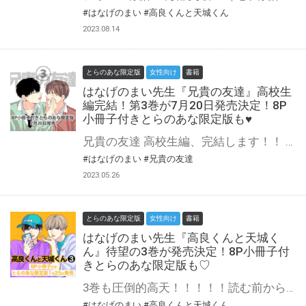
#はなげのまい
#高良くんと天城くん
2023.08.14
とらのあな限定版
女性向け
書籍
はなげのまい先生『兄貴の友達』高校生
編完結！第3巻が7月20日発売決定！8P
小冊子付きとらのあな限定版も♥
兄貴の友達 高校生編、完結します！！ 『高良くんと天城くん』シリーズのスピンオフとして誕生した『兄貴の友達』。 3巻にて高校生編が完結します！ シリーズ作品中、初の完結を迎える本作、描き下ろしも糖度120%でお届け！ ぜひ最後の1ページまでお見逃しなく！！ 『兄貴の友達』第3巻が7月20日発売！ ラストまで可愛くてごめん♥ とらのあなでは刊行を記念して描き下ろし8P小冊子付きとらのあな限定版を発売致します！ 店舗・通販にて予約開始！とらのあな限定版は数量限定生産となりますので、お早めにご予約下さい！
#はなげのまい
#兄貴の友達
2023.05.26
とらのあな限定版
女性向け
書籍
はなげのまい先生『高良くんと天城く
ん』待望の3巻が発売決定！8P小冊子付
きとらのあな限定版も♡
3巻も圧倒的高天！！！！！読む前から好き！！ 教室でイチャついているところを田中に見られてしまった2人。 田中の天城へのうざ絡みにイラついた高良は「俺が付き合ってるのは天城なんで」と宣言してしまい……！？ お互いに大好きなのに、ふとしたことですれ違う2人の甘くてエモい最高のBL、待望の3巻が1月25日発売決定です！ 50P超の描き下ろしも最高！！ 読めばめちゃくちゃハッピーになれます！ とらのあなでは刊行を記念して描き下ろし8P小冊子付きとらのあな限定版を発売致します！ 各店・通販にて予約開始！とらのあな限定版は数量限定生産となりますので、お早めにご予約下さい！
#はなげのまい
#高良くんと天城くん