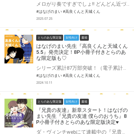
メロがり奏ですぎでしょ!! どんどん近づく２人の距離に大興奮！ 描き下ろし20P超、『高良くんと天城くん』６巻発売です！ はなげのまい先生新刊『高良くんと天城くん 6』が9月18日発売♥ とらのあなでは刊行を記念して描き下ろし8P小冊子付きとらのあな限定版を発売致します！ 池袋店・通販にて予約開始！とらのあな限定版は数量限定生産となりますので、お早めにご予約下さい！
#はなげのまい
#高良くんと天城くん
2025.07.25
とらのあな限定版
女性向け
書籍
はなげのまい先生『高良くんと天城くん
5.5』発売決定！8P小冊子付きとらのあ
な限定版も♡
シリーズ累計87万部突破！（電子累計含む） 「高良くんと天城くん」の1.5巻に続く第２弾の短編集。 来年発売予定の６巻に先駆けて、WEB上で発表した作品の中からセレクトした短編集を加筆修正して発売。 さらに伝説の船橋限定特典ペーパーも収録。 また20Pを超えるメインキャラたちのプロフィールも収録。今回は一問一答形式で、より彼らに迫る内容になってます！！ はなげのまい先生新刊『高良くんと天城くん 5.5』が12月3日発売♥ とらのあなでは刊行を記念して描き下ろし8P小冊子付きとらのあな限定版を発売致します！ 池袋店・通販にて予約開始！とらのあな限定版は数量限定生産となりますので、お早めにご予約下さい！
#はなげのまい
#高良くんと天城くん
2024.10.11
とらのあな限定版
女性向け
書籍
『兄貴の友達』新章スタート！はなげの
まい先生『兄貴の友達 僕らのおうち』8
P小冊子付きとらのあな限定版決定♥
ダ・ヴィンチwebにて連載中の『兄貴の友達 僕らのおうち』が書籍化！ 柿本さんと優也くんがついに同棲！？ 兄貴の友達、新章スタート！！ 初版限定シール付き！ 『兄貴の友達』新章スタート♡ はなげのまい先生『兄貴の友達 僕らのおうち』が4月20日発売！ とらのあなでは刊行を記念して描き下ろし8P小冊子付きとらのあな限定版を発売致します！ 店舗・通販にて予約開始！とらのあな限定版は数量限定生産となりますので、お早めにご予約下さい！ ※初版には限定特典シールが付属します。 ※『高良くんと天城くん５』の付属シールの内容とは異なります。