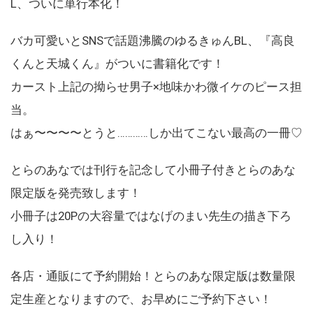
L、ついに単行本化！
バカ可愛いとSNSで話題沸騰のゆるきゅんBL、『高良
くんと天城くん』がついに書籍化です！
カースト上記の拗らせ男子×地味かわ微イケのピース担
当。
はぁ〜〜〜〜とうと…………しか出てこない最高の一冊♡
とらのあなでは刊行を記念して小冊子付きとらのあな
限定版を発売致します！
小冊子は20Pの大容量ではなげのまい先生の描き下ろ
し入り！
各店・通販にて予約開始！とらのあな限定版は数量限
定生産となりますので、お早めにご予約下さい！