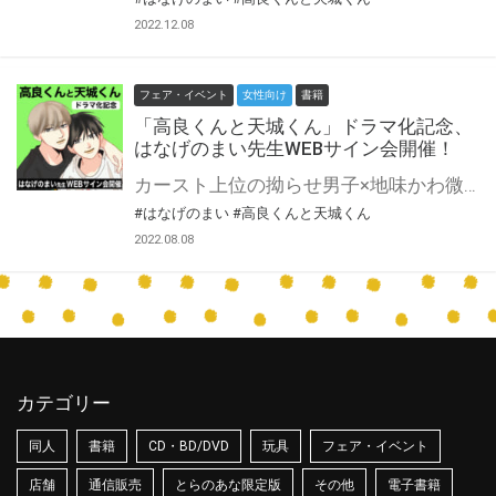
2022.12.08
フェア・イベント
女性向け
書籍
「高良くんと天城くん」ドラマ化記念、
はなげのまい先生WEBサイン会開催！
カースト上位の拗らせ男子×地味かわ微イケのピース担当。 高天しか勝たん！！！！！！！！！！！！！！！！が合言葉♡ バカ可愛いとSNSで話題沸騰のゆるきゅんBL『高良くんと天城くん』がこの度なんとドラマ化決定♥ とらのあなではドラマ化を記念して、はなげのまい先生のWEBサイン会の開催が決定致しました！ この貴重な機会、皆様ぜひ奮ってご応募くださいませ☆
#はなげのまい
#高良くんと天城くん
2022.08.08
カテゴリー
同人
書籍
CD・BD/DVD
玩具
フェア・イベント
店舗
通信販売
とらのあな限定版
その他
電子書籍