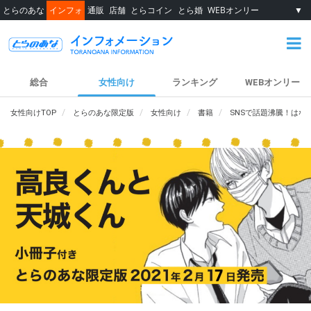
とらのあな
インフォ
通販
店舗
とらコイン
とら婚
WEBオンリー
▼
総合
女性向け
ランキング
WEBオンリー
女性向けTOP
とらのあな限定版
女性向け
書籍
SNSで話題沸騰！は