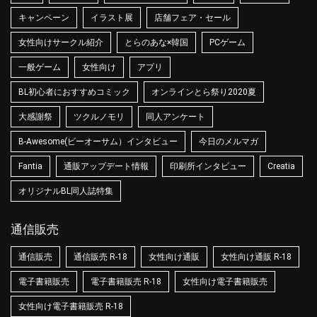
キャンペーン
イラスト展
店舗フェア・セール
女性向けサークル紹介
とらのあな×韓国
PCゲーム
一般ゲーム
女性向け
アプリ
BL初心者におすすめコミック
オンラインとら祭り2020夏
大感謝祭
ツクルノモリ
同人アンケート
B-Awesome(ビーオーサム）インタビュー
今日のメルマガ
Fantia
通販アップデート情報
印刷所インタビュー
Creatia
オリジナルBL同人誌特集
通信販売
通信販売
通信販売 R-18
女性向け通販
女性向け通販 R-18
電子書籍販売
電子書籍販売 R-18
女性向け電子書籍販売
女性向け電子書籍販売 R-18