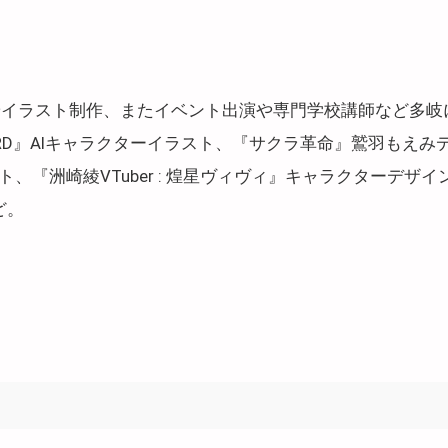
やイラスト制作、またイベント出演や専門学校講師など多岐
ARD』AIキャラクターイラスト、『サクラ革命』鷲羽もえみ
『洲崎綾VTuber : 煌星ヴィヴィ』キャラクターデザイン、『Fa
ど。