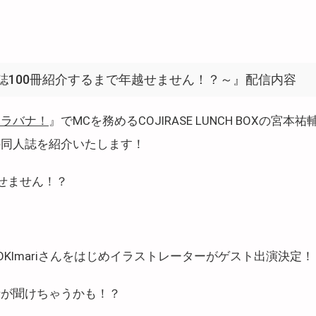
誌100冊紹介するまで年越せません！？～』配信内容
ウラバナ！
』でMCを務めるCOJIRASE LUNCH BOXの宮
の同人誌を紹介いたします！
越せません！？
KImariさんをはじめイラストレーターがゲスト出演決定！
話が聞けちゃうかも！？