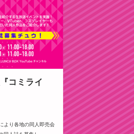
番組『コミライ
ナ禍により各地の同人即売会