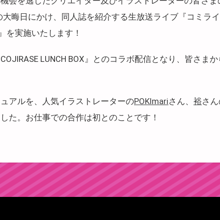
の機会を逃したクリエイター及びイラストレーターの皆さま
31日の大晦日にかけ、同人誌を紹介する生放送ライブ『コミライ
～』を実施いたします！
OJIRASE LUNCH BOX』とのコラボ配信となり、皆さ
ジュアルを、人気イラストレーターの
POKImari
さん、
裕
さん
ました。お仕事での合作は初とのことです！