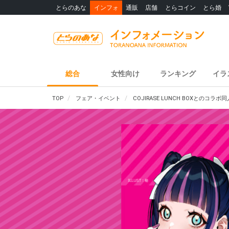
とらのあな
インフォ
通販
店舗
とらコイン
とら婚
総合
女性向け
ランキング
イラ
TOP
フェア・イベント
COJIRASE LUNCH BOXとの