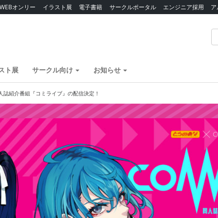
WEBオンリー
イラスト展
電子書籍
サークルポータル
エンジニア採用
ア
スト展
サークル向け
お知らせ
コラボ同人誌紹介番組『コミライブ』の配信決定！