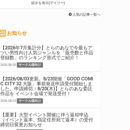
続きを表示(デイリー)
人気の記事一覧へ
お知らせ
【2026年7月集計分】とらのあなで今最もア
ツい男性向け人気ジャンルを「販売数と作品
登録数」のランキング形式でご紹介！
2026.08.05
サークル様向け
【2026/08/03更新。8/23開催「GOOD COMI
C CITY 32 大阪」事前発送申請受付開始しま
した。申請締切：8/20(木)】とらのあな委託
作品を イベント会場で発送受付！
2026.08.03
サークル様向け
【重要】大型イベント開催に伴う返却申込
（イベント返本、指定住所宛て返本）の受付
締切日変更お知らせ