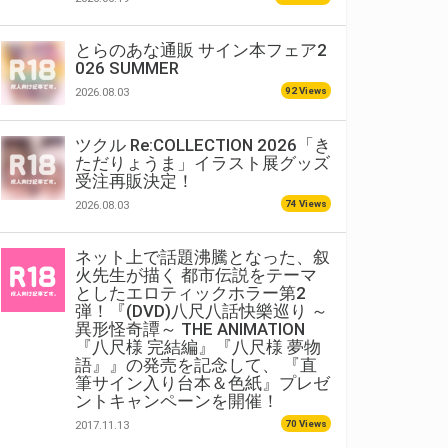
とらのあな通販 サイン本フェア2
026 SUMMER
92 Views
2026.08.03
ツクル Re:COLLECTION 2026「き
ただりょうま」イラスト展グッズ
受注再販決定！
74 Views
2026.08.03
ネット上で話題沸騰となった、叙
火先生が描く 都市伝説をテーマ
としたエロティックホラー第2
弾！『(DVD)八尺八話快樂巡り ～
異形怪奇譚～ THE ANIMATION
『八尺様 完結編』『八尺様 夢物
語』』の発売を記念して、 『直
筆サイン入り台本＆色紙』プレゼ
ントキャンペーンを開催！
70 Views
2017.11.13