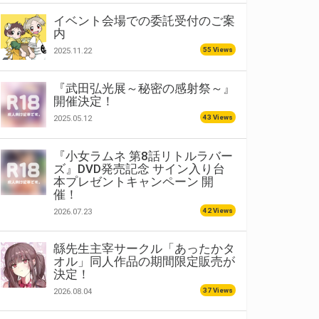
イベント会場での委託受付のご案
内
55 Views
2025.11.22
『武田弘光展～秘密の感射祭～』
開催決定！
43 Views
2025.05.12
『小女ラムネ 第8話リトルラバー
ズ』DVD発売記念 サイン入り台
本プレゼントキャンペーン 開
催！
42 Views
2026.07.23
緜先生主宰サークル「あったかタ
オル」同人作品の期間限定販売が
決定！
37 Views
2026.08.04