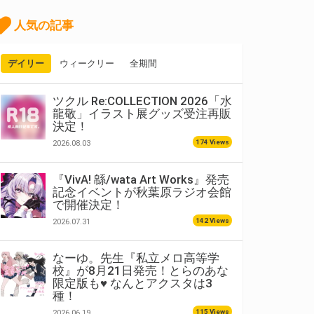
人気の記事
デイリー
ウィークリー
全期間
ツクル Re:COLLECTION 2026「水
龍敬」イラスト展グッズ受注再販
決定！
174 Views
2026.08.03
『VivA! 緜/wata Art Works』発売
記念イベントが秋葉原ラジオ会館
で開催決定！
142 Views
2026.07.31
なーゆ。先生『私立メロ高等学
校』が8月21日発売！とらのあな
限定版も♥ なんとアクスタは3
種！
115 Views
2026.06.19