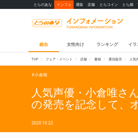
とらのあな
インフォ
通販
店舗
とらコイン
とら婚
総合
女性向け
ランキング
イラ
TOP
フェア・イベント
店舗
書籍
通信販売
人気
#小倉唯
人気声優・小倉唯さん
の発売を記念して、
2020.10.22