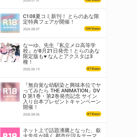
2026.07.31
C108夏コミ新刊！ とらのあな限
定特典フェアが開催！
109 Views
2026.08.07
なーゆ。先生『私立メロ高等学
校』が8月21日発売！とらのあな
限定版も♥ なんとアクスタは3
種！
87 Views
2026.06.19
『無自覚な幼馴染と興味本位でヤ
ってみたら THE ANIMATION』DV
D 第1巻・第2巻発売記念 サイン
入り台本プレゼントキャンペーン
開催！
87 Views
2026.08.06
ネット上で話題沸騰となった、叙
火先生が描く 都市伝説をテーマ