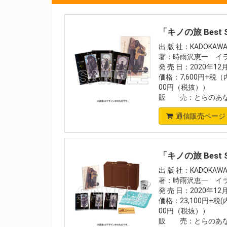
「キノの旅 Best
出 版 社：KADOKAW
著：時雨沢恵一 イラ
発 売 日：2020年1
価格：7,600円+税
00円（税抜））
販 売：とらのあな
通信販売ページ
「キノの旅 Best
出 版 社：KADOKAW
著：時雨沢恵一 イラ
発 売 日：2020年1
価格：23,100円+税
00円（税抜））
販 売：とらのあな