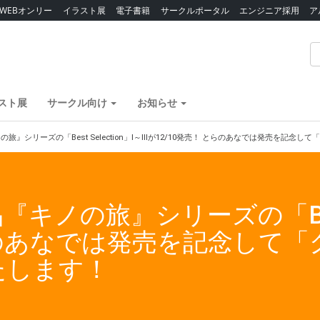
WEBオンリー
イラスト展
電子書籍
サークルポータル
エンジニア採用
ア
スト展
サークル向け
お知らせ
旅』シリーズの「Best Selection」Ⅰ～Ⅲが12/10発売！ とらのあなでは発売を記
ノの旅』シリーズの「Best S
とらのあなでは発売を記念して
たします！