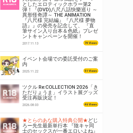
としたエロティックホラー第2
弾！『(DVD)八尺八話快樂巡り ～
異形怪奇譚～ THE ANIMATION
『八尺様 完結編』『八尺様 夢物
語』』の発売を記念して、 『直
筆サイン入り台本＆色紙』プレゼ
ントキャンペーンを開催！
74 Views
2017.11.13
イベント会場での委託受付のご案
内
51 Views
2025.11.22
ツクル Re:COLLECTION 2026「き
ただりょうま」イラスト展グッズ
受注再販決定！
46 Views
2026.08.03
★とらのあな購入特典公開★
どじ
ろー先生最新単行本 『陰キャ同
士のセックスが一番エロいよね』