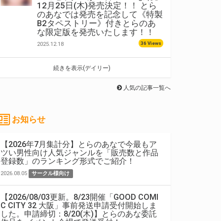
12月25日(木)発売決定！！ とら
のあなでは発売を記念して《特製
B2タペストリー》付きとらのあ
な限定版を発売いたします！！
36 Views
2025.12.18
続きを表示(デイリー)
人気の記事一覧へ
お知らせ
【2026年7月集計分】とらのあなで今最もア
ツい男性向け人気ジャンルを「販売数と作品
登録数」のランキング形式でご紹介！
2026.08.05
サークル様向け
【2026/08/03更新。8/23開催「GOOD COMI
C CITY 32 大阪」事前発送申請受付開始しま
した。申請締切：8/20(木)】とらのあな委託