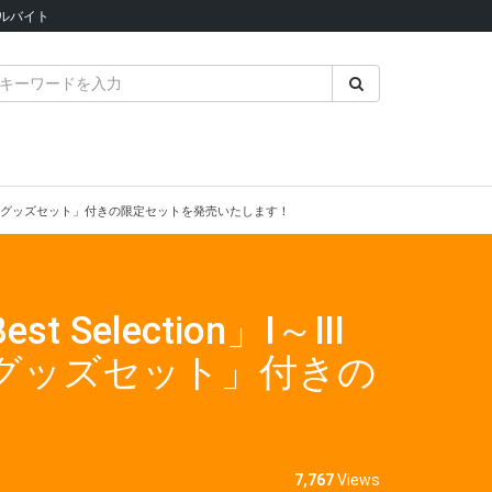
ルバイト
念して「グッズセット」付きの限定セットを発売いたします！
election」Ⅰ～Ⅲ
「グッズセット」付きの
7,767
Views