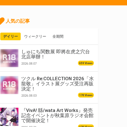
人気の記事
デイリー
ウィークリー
全期間
しゅにち関数展 即將在虎之穴台
北店舉辦！
659 Views
2026.08.07
ツクル Re:COLLECTION 2026「水
龍敬」イラスト展グッズ受注再販
決定！
170 Views
2026.08.03
『VivA! 緜/wata Art Works』発売
記念イベントが秋葉原ラジオ会館
で開催決定！
126 Views