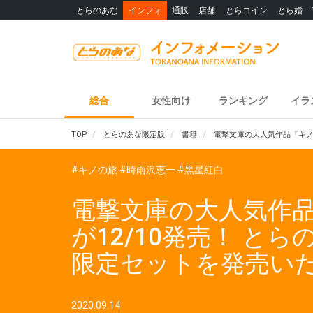
とらのあな
インフォ
通販
店舗
とらコイン
とら婚
総合
女性向け
ランキング
イラ
TOP
とらのあな限定版
書籍
電撃文庫の大人気作品『キノの
#キノの旅
#時雨沢恵一
#黒星紅白
電撃文庫の大人気作品『キ
が12/10発売！ 
限定セットを発売い
2020.09.14