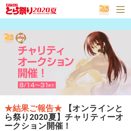
とらのあな
インフォ
通販
店舗
とらコイン
とら婚
WEBオンリー
▼
★結果ご報告★
【オンラインと
ら祭り2020夏】チャリティーオ
ークション開催！