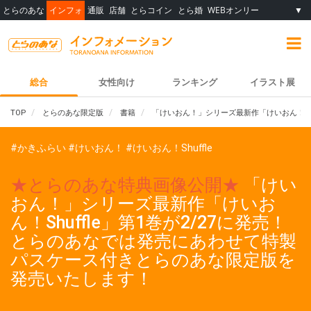
とらのあな
インフォ
通販
店舗
とらコイン
とら婚
WEBオンリー
▼
総合
女性向け
ランキング
イラスト展
TOP
とらのあな限定版
書籍
「けいおん！」シリーズ最新作「けいおん！Sh
#かきふらい
#けいおん！
#けいおん！Shuffle
★とらのあな特典画像公開★
「けい
おん！」シリーズ最新作「けいお
ん！Shuffle」第1巻が2/27に発売！
とらのあなでは発売にあわせて特製
パスケース付きとらのあな限定版を
発売いたします！