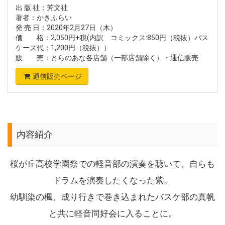
出 版 社：芳文社
著者：かきふらい
発 売 日：2020年2月27日（木）
価 格：2,050円+税(内訳 コミックス:850円（税抜）パス
ケース代：1,200円（税抜））
販 売：とらのあな各店舗（一部店舗除く）・通信販売
通信販売ページ
内容紹介
桜が丘高校学園祭での軽音部の演奏を聴いて、自らも
ドラムを演奏したくなった紫。
幼馴染の楓、成り行きで巻き込まれたバスケ部の真帆
と共に軽音同好会に入ることに。