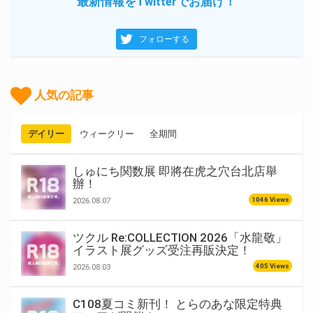
最新情報をTwitterでお届け！
フォローする
人気の記事
デイリー
ウィークリー
全期間
しゅにち関数展 即將在虎之穴台北店舉
辦！
1046 Views
2026.08.07
ツクル Re:COLLECTION 2026「水龍敬」
イラスト展グッズ受注再販決定！
405 Views
2026.08.03
C108夏コミ新刊！ とらのあな限定特典