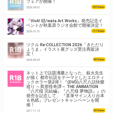
フェアが開催！
193 Views
2026.08.07
『VivA! 緜/wata Art Works』発売記念イ
ベントが秋葉原ラジオ会館で開催決定！
111 Views
2026.07.31
ツクル Re:COLLECTION 2026「きただり
ょうま」イラスト展グッズ受注再販決
定！
96 Views
2026.08.03
ネット上で話題沸騰となった、叙火先生
が描く 都市伝説をテーマとしたエロティ
ックホラー第2弾！『(DVD)八尺八話快樂
巡り ～異形怪奇譚～ THE ANIMATION
『八尺様 完結編』『八尺様 夢物語』』の
発売を記念して、 『直筆サイン入り台本
＆色紙』プレゼントキャンペーンを開
催！
65 Views
2017.11.13