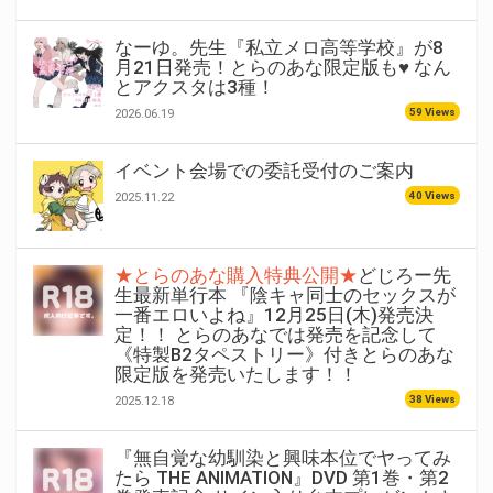
なーゆ。先生『私立メロ高等学校』が8
月21日発売！とらのあな限定版も♥ なん
とアクスタは3種！
59 Views
2026.06.19
イベント会場での委託受付のご案内
40 Views
2025.11.22
★とらのあな購入特典公開★
どじろー先
生最新単行本 『陰キャ同士のセックスが
一番エロいよね』12月25日(木)発売決
定！！ とらのあなでは発売を記念して
《特製B2タペストリー》付きとらのあな
限定版を発売いたします！！
38 Views
2025.12.18
『無自覚な幼馴染と興味本位でヤってみ
たら THE ANIMATION』DVD 第1巻・第2