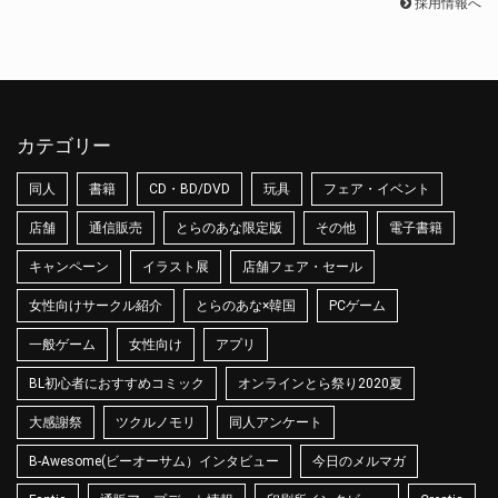
採用情報へ
カテゴリー
同人
書籍
CD・BD/DVD
玩具
フェア・イベント
店舗
通信販売
とらのあな限定版
その他
電子書籍
キャンペーン
イラスト展
店舗フェア・セール
女性向けサークル紹介
とらのあな×韓国
PCゲーム
一般ゲーム
女性向け
アプリ
BL初心者におすすめコミック
オンラインとら祭り2020夏
大感謝祭
ツクルノモリ
同人アンケート
B-Awesome(ビーオーサム）インタビュー
今日のメルマガ