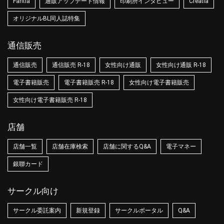
Fantia
通販アップデート情報
印刷所インタビュー
Creatia
オリジナルBL同人誌特集
通信販売
通信販売
通信販売 R-18
女性向け通販
女性向け通販 R-18
電子書籍販売
電子書籍販売 R-18
女性向け電子書籍販売
女性向け電子書籍販売 R-18
店舗
店舗一覧
店舗在庫検索
店舗に関するQ&A
電子マネー
銀聯カード
サークル向け
サークル委託案内
新規登録
サークルポータル
Q&A