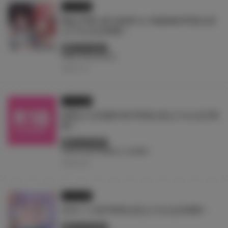
イラスト展
Riko POP-UP SHOP in TAIWAN 即將在虎
之穴台北店舉辦！
終了しています
#Riko
#台北
#台湾
2026.07.13
イラスト展
怪獸公主四週年展 即將在虎之穴台北店舉
辦！
終了しています
#台北
#台湾
#怪獸公主四週年
2026.06.29
イラスト展
赤木リオ展 即將在虎之穴台北店舉辦！
終了しています