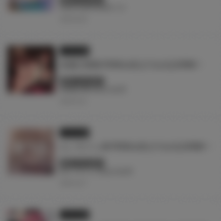
#台北
#台湾
#赤木リオ
2026.06.08
イラスト展
加瀨大輝展 即將在虎之穴台北店舉辦！
終了しています
#加瀬大輝
#台北
#台湾
2026.05.25
イラスト展
エノキドォ展 即將在虎之穴台北店舉辦！
終了しています
#エノキドォ
#台北
#台湾
2026.04.27
イラスト展