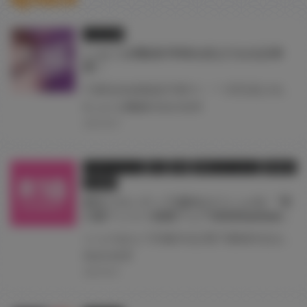
イラスト展
しゅにち関数展 即將在虎之穴台北店舉
辦！
只要色色就能提升實力！？ 巨乳美少女和教練的特別訓練時間， 以「真格交尾SEX指導」系列聞名的しゅにち老師即將在虎之穴台北店舉辦畫展。 現場除了展示複製原畫與漫畫原稿，亦販售畫展限定商品。 此外，本次亦誠摯邀請しゅにち老師來台舉行簽名會。 喜歡しゅにち老師筆下純真巨乳運動少女的你，請千萬不要錯過這次機會！ 本次畫展之一般販售商品將於8月7日（五）12:00 同步開放網路商店預約受注販售！ 8/7（五）～8/13（四）期間於網路預購滿額，可獲得しゅにち老師簽名會參加資格抽獎券乙張 歡迎不便前來的客人多加利用！
#しゅにち関数展
#台北
#台湾
2026.08.07
フェア・イベント
同人
店舗
店舗フェア・セール
通信販売
電子書籍
新生フロンティア(新生ロリショタ) 『男
の娘Ｔシャツ抽選フェア2026Summer』
とらのあなで対象作品(電子書籍作品を含む)を購入すると サークル「新生フロンティア(新生ロリショタ) 」のクリエイターが描く男の娘が彩られた 『男の娘Ｔシャツ』を抽選でプレゼント！！ 是非この機会に手に入れてください。
#台北
#台湾
2026.08.01