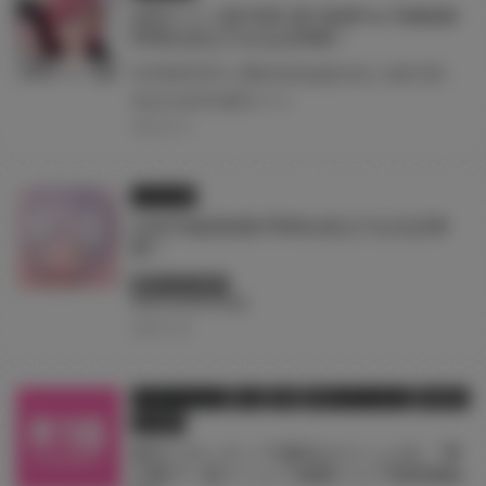
灰田ナナコ展 POP-UP SHOP in TAIWAN
即將在虎之穴台北店舉辦！
於商業與同人圈皆頗負盛名的人氣作家‧灰田ナナコ老師 其筆下BL原創作品的各式角色們齊聚一堂、夢幻共演！ 以精美限定周邊為主的快閃店‧灰田ナナコ展 POP-UP SHOP 即將降臨虎之穴台北店！
#台北
#台湾
#灰田ナナコ
2026.02.16
イラスト展
石恵手繪原稿展 即將在虎之穴台北店舉
辦！
終了しています
#台北
#台湾
#石恵
2026.01.26
フェア・イベント
同人
店舗
店舗フェア・セール
通信販売
電子書籍
新生フロンティア(新生ロリショタ) 『男
の娘アヘ顔Ｔシャツ抽選フェア2025Win