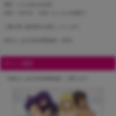
場所：とらのあな台北店
日時：1月31日 12:00～なくなり次第終了
ご購入時に参加券をお渡しいたします。
桂井よしあき先生特製色紙：300元
サイン箇所
「桂井よしあき先生特製色紙」に限ります。