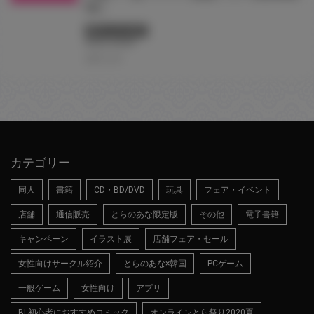
ter』
終了しています
#台北
#台湾
2025.12.01
カテゴリー
同人
書籍
CD・BD/DVD
玩具
フェア・イベント
店舗
通信販売
とらのあな限定版
その他
電子書籍
キャンペーン
イラスト展
店舗フェア・セール
女性向けサークル紹介
とらのあな×韓国
PCゲーム
一般ゲーム
女性向け
アプリ
BL初心者におすすめコミック
オンラインとら祭り2020夏