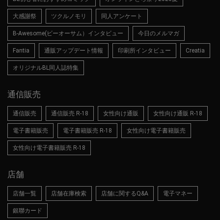
大感謝祭
ツクルノモリ
同人アンケート
B-Awesome(ビーオーサム）インタビュー
今日のメルマガ
Fantia
通販アップデート情報
印刷所インタビュー
Creatia
オリジナルBL同人誌特集
通信販売
通信販売
通信販売 R-18
女性向け通販
女性向け通販 R-18
電子書籍販売
電子書籍販売 R-18
女性向け電子書籍販売
女性向け電子書籍販売 R-18
店舗
店舗一覧
店舗在庫検索
店舗に関するQ&A
電子マネー
銀聯カード