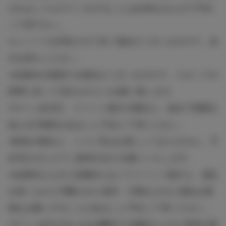
されましてもサインをすることは出来ませんので予め
ご了承下さい。
※レシートを拝見させて頂く場合がございますので、必
ずお持ちください。
※会場内が混雑する場合がございますので、スタッフの
誘導に従って頂きますようお願い致します。
※サイン会当日、イベント進行の都合上、改めて制限を
加える可能性があること予めご了承ください。
※防犯の都合上、トイレ等はお貸ししておりません。予
め済ませた上でご参加のほどお願いいたします。
※会場内ならびに店舗内においてイベント進行上、混乱
を招くものと判断された発言・行動をされた場合は退
場をお願いすることがあること予めご了承ください。
※サイン会中のあらゆる機材での撮影ならびに録音は禁