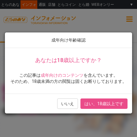
とらのあな
インフォ
通販
店舗
とらコイン
とら婚
WEBオンリー
▼
総合
女性向け
ランキング
イラスト展
成年向け年齢確認
TOP
フェア・イベント
桂井よしあき先生のサイン会実施決定！
あなたは18歳以上ですか？
この記事は
成年向けのコンテンツ
を含んでいます。
そのため、18歳未満の方の閲覧は固くお断りしております。
いいえ
はい、18歳以上です