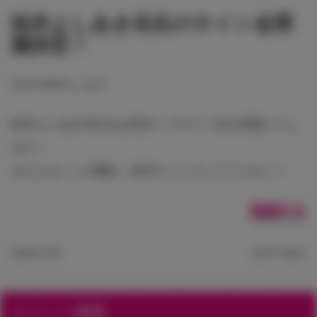
桂井よしあき先生のサイン会実
施決定！
#台北
#桂井よしあき
桂井よしあき先生をお招きしてサイン会を実施いたし
ます！
またとないこの機会、是非チェックしてください！
繁體中文
2020.01.28
2,677 Views
イベント概要