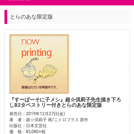
とらのあな限定版
『すーぱーそに子メシ』超☆倶莉子先生描き下ろ
しB2タペストリー付きとらのあな限定版
発売日：2019年12月27日(金)
著 者：超☆倶莉子 画/ニトロプラス 原作
出版社：日本文芸社
価 格：¥2,080+税