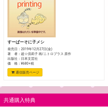
すーぱーそに子メシ
発売日：2019年12月27日(金)
著 者：超☆倶莉子 画/ニトロプラス 原作
出版社：日本文芸社
価 格：¥680+税
通信販売ページ
共通購入特典