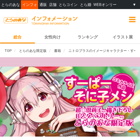
とらのあな
インフォ
通販
店舗
とらコイン
とら婚
WEBオンリー
▼
総合
女性向け
ランキング
イラスト展
TOP
とらのあな限定版
書籍
ニトロプラスのイメージキャラクター・すーぱー