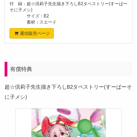
付 録：超☆倶莉子先生描き下ろしB2タペストリー(すーぱー
そに子メシ)
サイズ：B2
素材：スエード
通信販売ページ
有償特典
超☆倶莉子先生描き下ろしB2タペストリー(すーぱーそ
に子メシ)