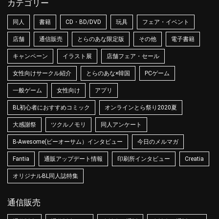
カテゴリー
同人
書籍
CD・BD/DVD
玩具
フェア・イベント
店舗
通信販売
とらのあな限定版
その他
電子書籍
キャンペーン
イラスト展
店舗フェア・セール
女性向けサークル紹介
とらのあな×韓国
PCゲーム
一般ゲーム
女性向け
アプリ
BL初心者におすすめコミック
オンラインとら祭り2020夏
大感謝祭
ツクルノモリ
同人アンケート
B-Awesome(ビーオーサム）インタビュー
今日のメルマガ
Fantia
通販アップデート情報
印刷所インタビュー
Creatia
オリジナルBL同人誌特集
通信販売