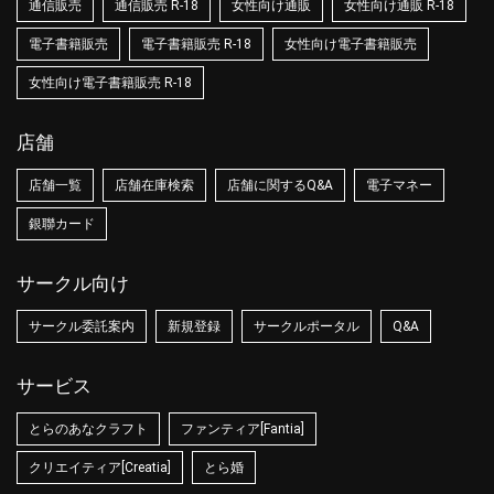
通信販売
通信販売 R-18
女性向け通販
女性向け通販 R-18
電子書籍販売
電子書籍販売 R-18
女性向け電子書籍販売
女性向け電子書籍販売 R-18
店舗
店舗一覧
店舗在庫検索
店舗に関するQ&A
電子マネー
銀聯カード
サークル向け
サークル委託案内
新規登録
サークルポータル
Q&A
サービス
とらのあなクラフト
ファンティア[Fantia]
クリエイティア[Creatia]
とら婚