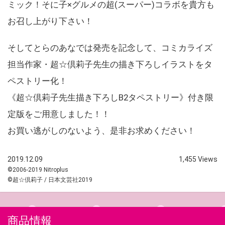
ミック！そに子×グルメの超(スーパー)コラボを貴方も
お召し上がり下さい！
そしてとらのあなでは発売を記念して、コミカライズ
担当作家・超☆倶莉子先生の描き下ろしイラストをタ
ペストリー化！
《超☆倶莉子先生描き下ろしB2タペストリー》付き限
定版をご用意しました！！
お買い逃がしのないよう、是非お求めください！
2019.12.09
1,455 Views
©2006-2019 Nitroplus
©超☆倶莉子 / 日本文芸社2019
商品情報