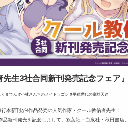
者先生3社合同新刊発売記念フェア
ふくまでん
#小林さんちのメイドラゴン
#平穏世代の韋駄天達
日、単行本新刊が4作品発売の人気作家・クール教信者先生！
作品新刊発売を記念しまして、双葉社・白泉社・秋田書店