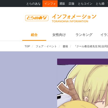
とらのあな
インフォ
通販
店舗
とらコイン
とら婚
総合
女性向け
ランキング
イラ
TOP
フェア・イベント
書籍
『クール教信者先生3社合同