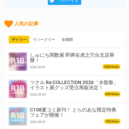
フォローする
人気の記事
デイリー
ウィークリー
全期間
しゅにち関数展 即將在虎之穴台北店舉
辦！
1025 Views
2026.08.07
ツクル Re:COLLECTION 2026「水龍敬」
イラスト展グッズ受注再販決定！
409 Views
2026.08.03
C108夏コミ新刊！ とらのあな限定特典
フェアが開催！
190 Views
2026.08.07