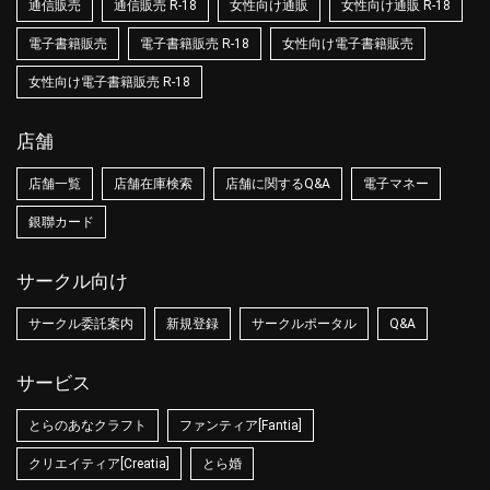
通信販売
通信販売 R-18
女性向け通販
女性向け通販 R-18
電子書籍販売
電子書籍販売 R-18
女性向け電子書籍販売
女性向け電子書籍販売 R-18
店舗
店舗一覧
店舗在庫検索
店舗に関するQ&A
電子マネー
銀聯カード
サークル向け
サークル委託案内
新規登録
サークルポータル
Q&A
サービス
とらのあなクラフト
ファンティア[Fantia]
クリエイティア[Creatia]
とら婚