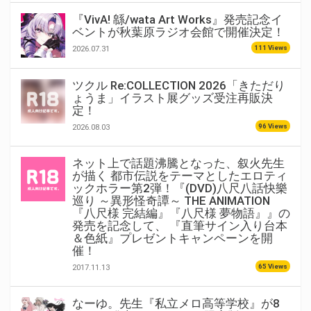
『VivA! 緜/wata Art Works』発売記念イ
ベントが秋葉原ラジオ会館で開催決定！
111 Views
2026.07.31
ツクル Re:COLLECTION 2026「きただり
ょうま」イラスト展グッズ受注再販決
定！
96 Views
2026.08.03
ネット上で話題沸騰となった、叙火先生
が描く 都市伝説をテーマとしたエロティ
ックホラー第2弾！『(DVD)八尺八話快樂
巡り ～異形怪奇譚～ THE ANIMATION
『八尺様 完結編』『八尺様 夢物語』』の
発売を記念して、 『直筆サイン入り台本
＆色紙』プレゼントキャンペーンを開
催！
65 Views
2017.11.13
なーゆ。先生『私立メロ高等学校』が8