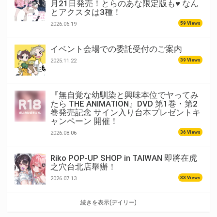
月21日発売！とらのあな限定版も♥ なん
とアクスタは3種！
59 Views
2026.06.19
イベント会場での委託受付のご案内
39 Views
2025.11.22
『無自覚な幼馴染と興味本位でヤってみ
たら THE ANIMATION』DVD 第1巻・第2
巻発売記念 サイン入り台本プレゼントキ
ャンペーン 開催！
36 Views
2026.08.06
Riko POP-UP SHOP in TAIWAN 即將在虎
之穴台北店舉辦！
33 Views
2026.07.13
続きを表示(デイリー)