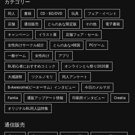
カテゴリー
同人
書籍
CD・BD/DVD
玩具
フェア・イベント
店舗
通信販売
とらのあな限定版
その他
電子書籍
キャンペーン
イラスト展
店舗フェア・セール
女性向けサークル紹介
とらのあな×韓国
PCゲーム
一般ゲーム
女性向け
アプリ
BL初心者におすすめコミック
オンラインとら祭り2020夏
大感謝祭
ツクルノモリ
同人アンケート
B-Awesome(ビーオーサム）インタビュー
今日のメルマガ
Fantia
通販アップデート情報
印刷所インタビュー
Creatia
オリジナルBL同人誌特集
通信販売