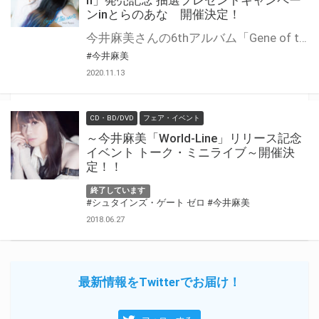
h」発売記念 抽選プレゼントキャンペー
ンinとらのあな 開催決定！
今井麻美さんの6thアルバム「Gene of the earth」の発売を記念して、抽選フェアを開催いたします！ 期間中に、とらのあな対象店舗にて対象商品をご購入いただいた方に「応募抽選シリアル」をお渡しいたします。 専用フォームからご応募の方に抽選で「直筆サイン入りブロマイド」をプレゼント！
#今井麻美
2020.11.13
CD・BD/DVD
フェア・イベント
～今井麻美「World-Line」リリース記念
イベント トーク・ミニライブ～開催決
定！！
終了しています
#シュタインズ・ゲート ゼロ
#今井麻美
2018.06.27
最新情報をTwitterでお届け！