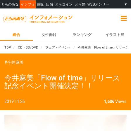
とらのあな
インフォ
通販
店舗
とらコイン
とら婚
WEBオンリー
▼
総合
女性向け
ランキング
イラスト展
TOP
CD・BD/DVD
フェア・イベント
今井麻美「Flow of time」リリ
#今井麻美
今井麻美「Flow of time」リリース
記念イベント開催決定！！
2019.11.26
1,606
Views