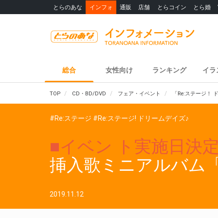
とらのあな
インフォ
通販
店舗
とらコイン
とら婚
総合
女性向け
ランキング
イラ
TOP
CD・BD/DVD
フェア・イベント
「Re:ステージ！ 
#Re:ステージ
#Re:ステージ! ドリームデイズ♪
■イベン ト実施日決
挿入歌ミニアルバム「D
2019.11.12