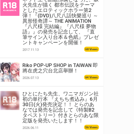
火先生が描く 都市伝説をテーマ
としたエロティックホラー第2
弾！『(DVD)八尺八話快樂巡り ～
異形怪奇譚～ THE ANIMATION
『八尺様 完結編』『八尺様 夢物
語』』の発売を記念して、 『直
筆サイン入り台本＆色紙』プレゼ
ントキャンペーンを開催！
68 Views
2017.11.13
Riko POP-UP SHOP in TAIWAN 即
將在虎之穴台北店舉辦！
64 Views
2026.07.13
ひとにたち先生、ワニマガジン社
初の単行本 『えちち煮込み』6月
30日(火)発売決定！！ とらのあ
なでは発売を記念して《特製B2
タペストリー》付きとらのあな限
定版を発売いたします！！
56 Views
2026.06.11