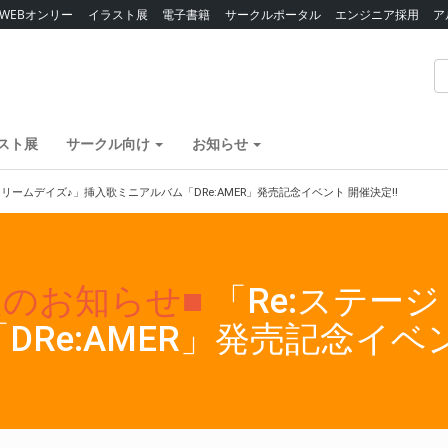
WEBオンリー
イラスト展
電子書籍
サークルポータル
エンジニア採用
ア
スト展
サークル向け
お知らせ
ドリームデイズ♪」挿入歌ミニアルバム「DRe:AMER」発売記念イベント 開催決定!!
定のお知らせ■
「Re:ステー
Re:AMER」発売記念イベン