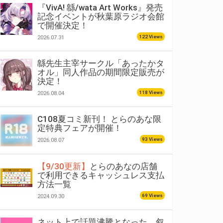
『VivA! 緜/wata Art Works』発売
記念イベントが秋葉原ラジオ会館
で開催決定！
122 Views
2026.07.31
緜先生主宰サークル「あったかタ
オル」同人作品の期間限定販売が
決定！
118 Views
2026.08.04
C108夏コミ新刊！ とらのあな限
定特典フェアが開催！
93 Views
2026.08.07
【9/30更新】
とらのあなの店舗
で利用できるキャッシュレス支払
方法一覧
69 Views
2024.09.30
ネット上で話題沸騰となった、叙