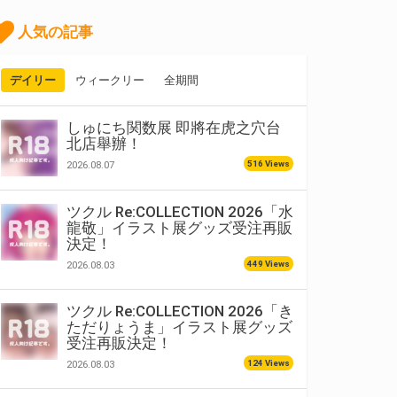
人気の記事
デイリー
ウィークリー
全期間
しゅにち関数展 即將在虎之穴台
北店舉辦！
516 Views
2026.08.07
ツクル Re:COLLECTION 2026「水
龍敬」イラスト展グッズ受注再販
決定！
449 Views
2026.08.03
ツクル Re:COLLECTION 2026「き
ただりょうま」イラスト展グッズ
受注再販決定！
124 Views
2026.08.03