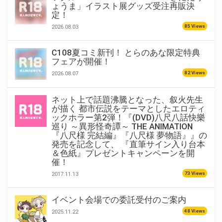
ょうま」イラスト展グッズ受注再販決
定！
85 Views
2026.08.03
C108夏コミ新刊！ とらのあな限定特典
フェアが開催！
82 Views
2026.08.07
ネット上で話題沸騰となった、叙火先生
が描く 都市伝説をテーマとしたエロティ
ックホラー第2弾！『(DVD)八尺八話快樂
巡り ～異形怪奇譚～ THE ANIMATION
『八尺様 完結編』『八尺様 夢物語』』の
発売を記念して、 『直筆サイン入り台本
＆色紙』プレゼントキャンペーンを開
催！
73 Views
2017.11.13
イベント会場での委託受付のご案内
48 Views
2025.11.22