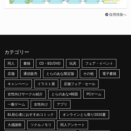
採用情報へ
カテゴリー
同人
書籍
CD・BD/DVD
玩具
フェア・イベント
店舗
通信販売
とらのあな限定版
その他
電子書籍
キャンペーン
イラスト展
店舗フェア・セール
女性向けサークル紹介
とらのあな×韓国
PCゲーム
一般ゲーム
女性向け
アプリ
BL初心者におすすめコミック
オンラインとら祭り2020夏
大感謝祭
ツクルノモリ
同人アンケート