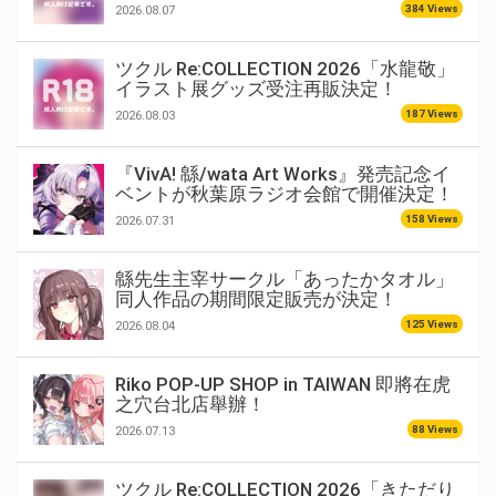
384 Views
2026.08.07
ツクル Re:COLLECTION 2026「水龍敬」
イラスト展グッズ受注再販決定！
187 Views
2026.08.03
『VivA! 緜/wata Art Works』発売記念イ
ベントが秋葉原ラジオ会館で開催決定！
158 Views
2026.07.31
緜先生主宰サークル「あったかタオル」
同人作品の期間限定販売が決定！
125 Views
2026.08.04
Riko POP-UP SHOP in TAIWAN 即將在虎
之穴台北店舉辦！
88 Views
2026.07.13
ツクル Re:COLLECTION 2026「きただり