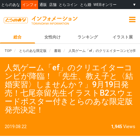
とらのあな
インフォ
通販
店舗
とらコイン
とら婚
WEBオンリー
▼
総合
女性向け
ランキング
イラスト展
TOP
とらのあな限定版
書籍
人気ゲーム「ef」のクリエイターコンビが降
人気ゲーム「ef」のクリエイターコ
ンビが降臨！ 「先生、教え子と〈結
婚実習〉しませんか？」9月19日発
売！七尾奈留先生イラストB2スウェ
ードポスター付きとらのあな限定版
発売決定！
2019.08.22
1,945
Views