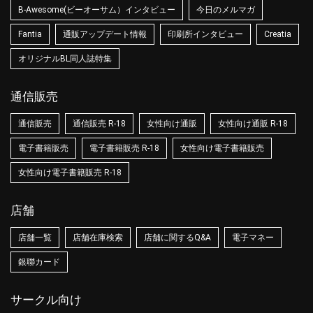
B-Awesome(ビーオーサム）インタビュー
今日のメルマガ
Fantia
通販アップデート情報
印刷所インタビュー
Creatia
オリジナルBL同人誌特集
通信販売
通信販売
通信販売 R-18
女性向け通販
女性向け通販 R-18
電子書籍販売
電子書籍販売 R-18
女性向け電子書籍販売
女性向け電子書籍販売 R-18
店舗
店舗一覧
店舗在庫検索
店舗に関するQ&A
電子マネー
銀聯カード
サークル向け