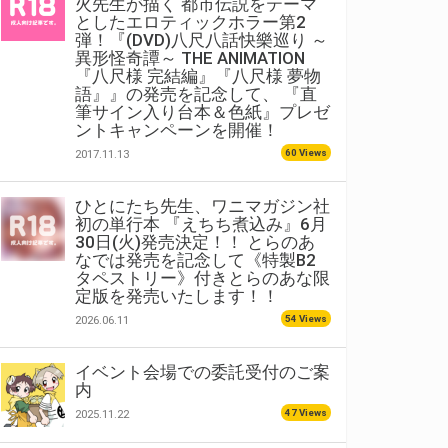
火先生が描く 都市伝説をテーマ
としたエロティックホラー第2
弾！『(DVD)八尺八話快樂巡り ～
異形怪奇譚～ THE ANIMATION
『八尺様 完結編』『八尺様 夢物
語』』の発売を記念して、 『直
筆サイン入り台本＆色紙』プレゼ
ントキャンペーンを開催！
60 Views
2017.11.13
ひとにたち先生、ワニマガジン社
初の単行本 『えちち煮込み』6月
30日(火)発売決定！！ とらのあ
なでは発売を記念して《特製B2
タペストリー》付きとらのあな限
定版を発売いたします！！
54 Views
2026.06.11
イベント会場での委託受付のご案
内
47 Views
2025.11.22