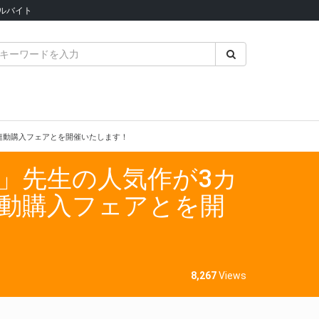
ルバイト
て連動購入フェアとを開催いたします！
り」先生の人気作が3カ
連動購入フェアとを開
8,267
Views