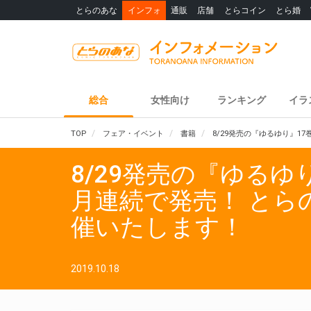
とらのあな
インフォ
通販
店舗
とらコイン
とら婚
総合
女性向け
ランキング
イラ
TOP
フェア・イベント
書籍
8/29発売の『ゆるゆり』
8/29発売の『ゆる
月連続で発売！ と
催いたします！
2019.10.18