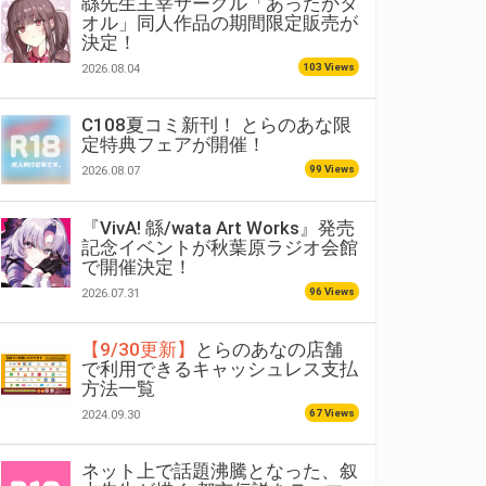
緜先生主宰サークル「あったかタ
オル」同人作品の期間限定販売が
決定！
103 Views
2026.08.04
C108夏コミ新刊！ とらのあな限
定特典フェアが開催！
99 Views
2026.08.07
『VivA! 緜/wata Art Works』発売
記念イベントが秋葉原ラジオ会館
で開催決定！
96 Views
2026.07.31
【9/30更新】
とらのあなの店舗
で利用できるキャッシュレス支払
方法一覧
67 Views
2024.09.30
ネット上で話題沸騰となった、叙