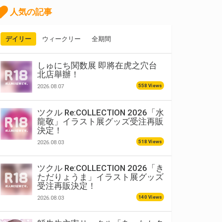
人気の記事
デイリー
ウィークリー
全期間
しゅにち関数展 即將在虎之穴台
北店舉辦！
558 Views
2026.08.07
ツクル Re:COLLECTION 2026「水
龍敬」イラスト展グッズ受注再販
決定！
518 Views
2026.08.03
ツクル Re:COLLECTION 2026「き
ただりょうま」イラスト展グッズ
受注再販決定！
140 Views
2026.08.03