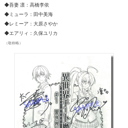
◆吾妻 凛：高橋李依
◆ミューラ：田中美海
◆レミーア：大原さやか
◆エアリィ：久保ユリカ
（敬称略）