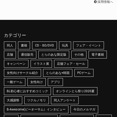
採用情報へ
カテゴリー
同人
書籍
CD・BD/DVD
玩具
フェア・イベント
店舗
通信販売
とらのあな限定版
その他
電子書籍
キャンペーン
イラスト展
店舗フェア・セール
女性向けサークル紹介
とらのあな×韓国
PCゲーム
一般ゲーム
女性向け
アプリ
BL初心者におすすめコミック
オンラインとら祭り2020夏
大感謝祭
ツクルノモリ
同人アンケート
B-Awesome(ビーオーサム）インタビュー
今日のメルマガ