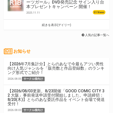
ーツガール』DVD発売記念 サイン入り台
本プレゼントキャンペーン 開催！
31 Views
2025.11.11
続きを表示(デイリー)
人気の記事一覧へ
お知らせ
【2026年7月集計分】とらのあなで今最もアツい男性
向け人気ジャンルを「販売数と作品登録数」のランキ
ング形式でご紹介！
2026.08.05
サークル様向け
【2026/08/03更新。8/23開催「GOOD COMIC CITY 3
2 大阪」事前発送申請受付開始しました。申請締切：
8/20(木)】とらのあな委託作品を イベント会場で発送
受付！
2026.08.03
サークル様向け