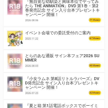
『無自覚な幼馴染と興味本位でヤってみ
たら THE ANIMATION』DVD 第1巻・第2
巻発売記念 サイン入り台本プレゼントキ
ャンペーン 開催！
71 Views
2026.08.06
イベント会場での委託受付のご案内
67 Views
2025.11.22
とらのあな通販 サイン本フェア2026 SU
MMER
40 Views
2026.08.03
『小女ラムネ 第8話リトルラバーズ』DV
D発売記念 サイン入り台本プレゼントキ
ャンペーン 開催！
32 Views
2026.07.23
『夏と箱 第1話電話ボックスでボーイミ