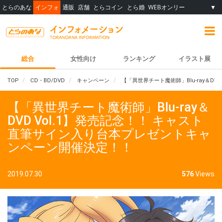
とらのあな
インフォ
通販
店舗
とらコイン
とら婚
WEBオンリー
▼
総合
女性向け
ランキング
イラスト展
TOP
CD・BD/DVD
キャンペーン
【「異世界チート魔術師」Blu-ray＆D
【「異世界チート魔術師」Blu-ray＆
DVD Vol.1】発売記念！！ キャスト
直筆サイン入り台本プレゼントキャ
ンペーン開催決定！！
2019.07.30
576
Views