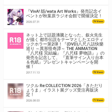
『VivA! 緜/wata Art Works』発売記念イ
ベントが秋葉原ラジオ会館で開催決定！
79 Views
2026.07.31
ネット上で話題沸騰となった、叙火先生
が描く 都市伝説をテーマとしたエロティ
ックホラー第2弾！『(DVD)八尺八話快樂
巡り ～異形怪奇譚～ THE ANIMATION
『八尺様 完結編』『八尺様 夢物語』』の
発売を記念して、 『直筆サイン入り台本
＆色紙』プレゼントキャンペーンを開
催！
78 Views
2017.11.13
ツクル Re:COLLECTION 2026「きただり
ょうま」イラスト展グッズ受注再販決
定！
71 Views
2026.08.03