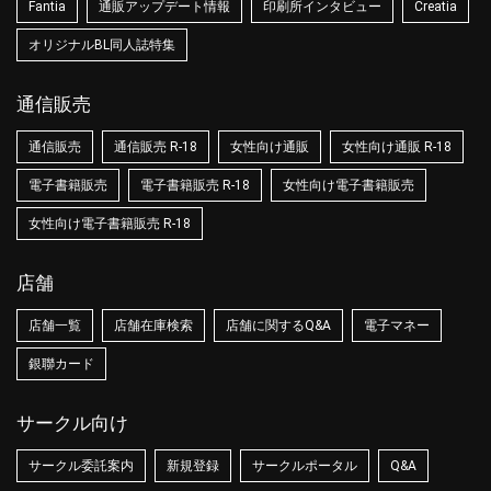
Fantia
通販アップデート情報
印刷所インタビュー
Creatia
オリジナルBL同人誌特集
通信販売
通信販売
通信販売 R-18
女性向け通販
女性向け通販 R-18
電子書籍販売
電子書籍販売 R-18
女性向け電子書籍販売
女性向け電子書籍販売 R-18
店舗
店舗一覧
店舗在庫検索
店舗に関するQ&A
電子マネー
銀聯カード
サークル向け
サークル委託案内
新規登録
サークルポータル
Q&A