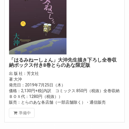
「はるみねーしょん」大沖先生描き下ろし全巻収
納ボックス付き8巻とらのあな限定版
出 版 社：芳文社
著:大沖
発売日：2019年7月25日（木）
価格：2,130円+税(内訳 コミックス:850円（税抜）全巻収納
ＢＯＸ代：1280円（税抜））
販売：とらのあな各店舗（一部店舗除く）・通信販売
準備中