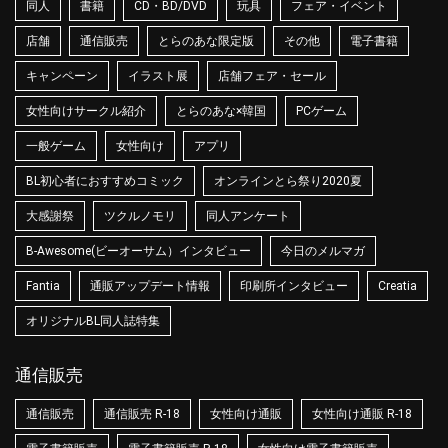
同人
書籍
CD・BD/DVD
玩具
フェア・イベント
店舗
通信販売
とらのあな限定版
その他
電子書籍
キャンペーン
イラスト展
店舗フェア・セール
女性向けサークル紹介
とらのあな×韓国
PCゲーム
一般ゲーム
女性向け
アプリ
BL初心者におすすめコミック
オンラインとら祭り2020夏
大感謝祭
ツクルノモリ
同人アンケート
B-Awesome(ビーオーサム）インタビュー
今日のメルマガ
Fantia
通販アップデート情報
印刷所インタビュー
Creatia
オリジナルBL同人誌特集
通信販売
通信販売
通信販売 R-18
女性向け通販
女性向け通販 R-18