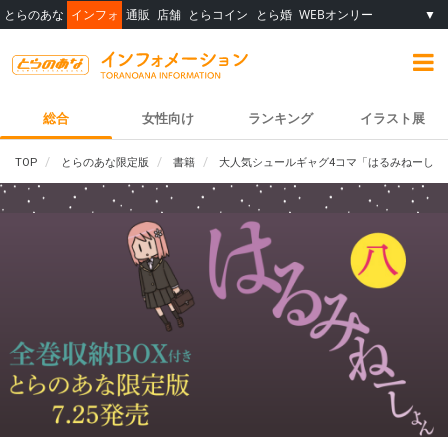
とらのあな
インフォ
通販
店舗
とらコイン
とら婚
WEBオンリー
▼
総合
女性向け
ランキング
イラスト展
TOP
とらのあな限定版
書籍
大人気シュールギャグ4コマ「はるみねーしょ