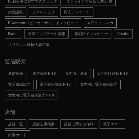
BL初心者におすすめコミック
オンラインとら祭り2020夏
大感謝祭
ツクルノモリ
同人アンケート
B-Awesome(ビーオーサム）インタビュー
今日のメルマガ
Fantia
通販アップデート情報
印刷所インタビュー
Creatia
オリジナルBL同人誌特集
通信販売
通信販売
通信販売 R-18
女性向け通販
女性向け通販 R-18
電子書籍販売
電子書籍販売 R-18
女性向け電子書籍販売
女性向け電子書籍販売 R-18
店舗
店舗一覧
店舗在庫検索
店舗に関するQ&A
電子マネー
銀聯カード