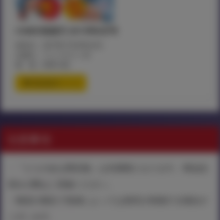
COMIC快楽天 2019年8月号
発売日：2019年7月29日(月)
出版社：ワニマガジン社
価 格：¥463+税
通信販売ページ
注意事項
・『とらのあな限定版』は先着順となります。商品品
切れの際はご容赦ください。
・物流の都合で地域によっては発売が前後する場合が
ございます。