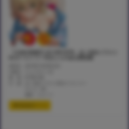
「COMIC快楽天 2019年9月号」きい先生イラスト
B2タペストリー付きとらのあな限定版
発売日：2019年7月29日(月)
出版社：ワニマガジン社
価 格：¥1,852+税
付 録：きい先生イラストB2タペストリー
サイズ：B2
素材：スエード
通信販売ページ