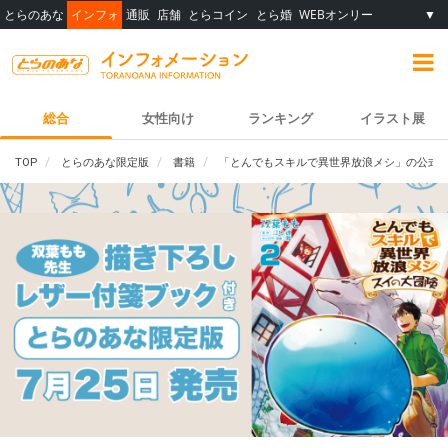
とらのあな
インフォ
通販
店舗
とらコイン
とら婚
WEBオンリー
▼
総合
女性向け
ランキング
イラスト展
TOP
とらのあな限定版
書籍
「とんでもスキルで異世界放浪メシ」の公式ス