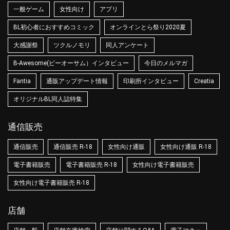
一般ゲーム
女性向け
アプリ
BL初心者におすすめコミック
オンラインとら祭り2020夏
大感謝祭
ツクルノモリ
同人アンケート
B-Awesome(ビーオーサム）インタビュー
今日のメルマガ
Fantia
通販アップデート情報
印刷所インタビュー
Creatia
オリジナルBL同人誌特集
通信販売
通信販売
通信販売 R-18
女性向け通販
女性向け通販 R-18
電子書籍販売
電子書籍販売 R-18
女性向け電子書籍販売
女性向け電子書籍販売 R-18
店舗