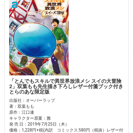
「とんでもスキルで異世界放浪メシ スイの大冒険
2」双葉もも先生描き下ろしレザー付箋ブック付き
とらのあな限定版
出版社：オーバーラップ
著：双葉もも
原作：江口連
キャラクター原案：雅
発 売 日：2019年7月25日（木）
価格：1,228円+税(内訳 コミックス:580円（税抜）レザー付